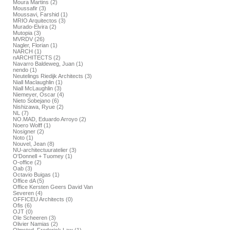
Moura Martins (2)
Moussafir (3)
Moussavi, Farshid (1)
MRIO Arquitectos (3)
Murado-Elvira (2)
Mutopia (3)
MVRDV (26)
Nagler, Florian (1)
NARCH (1)
nARCHITECTS (2)
Navarro Baldeweg, Juan (1)
nendo (1)
Neutelings Riedijk Architects (3)
Niall Maclaughlin (1)
Niall McLaughlin (3)
Niemeyer, Oscar (4)
Nieto Sobejano (6)
Nishizawa, Ryue (2)
NL (7)
NO.MAD, Eduardo Arroyo (2)
Noero Wolff (1)
Nosigner (2)
Noto (1)
Nouvel, Jean (8)
NU-architectuuratelier (3)
O'Donnell + Tuomey (1)
O-office (2)
Oab (3)
Octavio Buigas (1)
Office dA (5)
Office Kersten Geers David Van
Severen (4)
OFFICEU Architects (0)
Ofis (6)
OJT (0)
Ole Scheeren (3)
Olivier Namias (2)