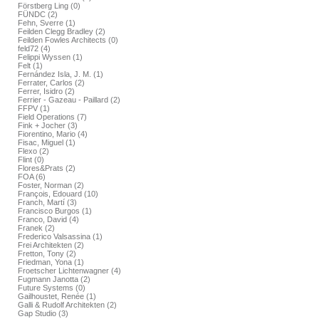
Förstberg Ling (0)
FÜNDC (2)
Fehn, Sverre (1)
Feilden Clegg Bradley (2)
Feilden Fowles Architects (0)
feld72 (4)
Felippi Wyssen (1)
Felt (1)
Fernández Isla, J. M. (1)
Ferrater, Carlos (2)
Ferrer, Isidro (2)
Ferrier - Gazeau - Paillard (2)
FFPV (1)
Field Operations (7)
Fink + Jocher (3)
Fiorentino, Mario (4)
Fisac, Miguel (1)
Flexo (2)
Flint (0)
Flores&Prats (2)
FOA (6)
Foster, Norman (2)
François, Edouard (10)
Franch, Martí (3)
Francisco Burgos (1)
Franco, David (4)
Franek (2)
Frederico Valsassina (1)
Frei Architekten (2)
Fretton, Tony (2)
Friedman, Yona (1)
Froetscher Lichtenwagner (4)
Fugmann Janotta (2)
Future Systems (0)
Gailhoustet, Renée (1)
Galli & Rudolf Architekten (2)
Gap Studio (3)