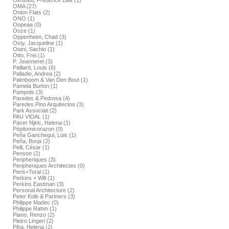
Olmsted, Frederick Law (1)
OMA (27)
Onion Flats (2)
ONO (1)
Oopeaa (0)
Ooze (1)
Oppenheim, Chad (3)
Osty, Jacqueline (1)
Otani, Sachio (1)
Otto, Frei (1)
P. Jeanneret (3)
Paillard, Louis (6)
Palladio, Andrea (2)
Palmboom & Van Den Bout (1)
Pamela Burton (1)
Pampols (3)
Paredes & Pedrosa (4)
Paredes.Pino Arquitectos (3)
Park Associati (2)
PAU VIDAL (1)
Paver Njiric, Helena (1)
Pépitomicorazon (0)
Peña Ganchegui, Luis (1)
Peña, Borja (2)
Pelli, César (1)
Penson (2)
Peripheriques (3)
Peripheriques Architectes (0)
Peris+Toral (1)
Perkins + Will (1)
Perkins Eastman (3)
Personal Architecture (2)
Peter Kolb & Partners (3)
Philippe Madec (0)
Philippe Rahm (1)
Piano, Renzo (2)
Pietro Lingeri (2)
Piha, Helena (2)