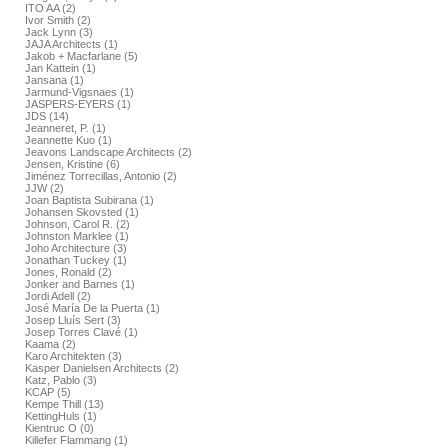
ITO AA (2)
Ivor Smith (2)
Jack Lynn (3)
JAJA Architects (1)
Jakob + Macfarlane (5)
Jan Kattein (1)
Jansana (1)
Jarmund-Vigsnaes (1)
JASPERS-EYERS (1)
JDS (14)
Jeanneret, P. (1)
Jeannette Kuo (1)
Jeavons Landscape Architects (2)
Jensen, Kristine (6)
Jiménez Torrecillas, Antonio (2)
JJW (2)
Joan Baptista Subirana (1)
Johansen Skovsted (1)
Johnson, Carol R. (2)
Johnston Marklee (1)
Joho Architecture (3)
Jonathan Tuckey (1)
Jones, Ronald (2)
Jonker and Barnes (1)
Jordi Adell (2)
José María De la Puerta (1)
Josep Lluís Sert (3)
Josep Torres Clavé (1)
Kaama (2)
Karo Architekten (3)
Kasper Danielsen Architects (2)
Katz, Pablo (3)
KCAP (5)
Kempe Thill (13)
KettingHuls (1)
Kientruc O (0)
Killefer Flammang (1)