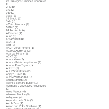
2b Stratégies Urbaines Concrétes
(1)
2PM (0)
3+1 (2)
360 (1)
3box (2)
3S Studio (1)
3XN (4)
403 Architecture (6)
51N4E (1)
6A Architects (4)
A Practice (4)
A-lab (6)
a25architetti (0)
A6A (1)
Aart (2)
AAUP Jordi Romero (1)
Abalos&Herreros (2)
Abarca, Miriam (1)
ACXT (2)
Adam Khan (2)
Adamo-Faiden arquitectos (2)
Adams Kara Taylor (1)
ADEPT (3)
ADH/Workstation (2)
Adjaye, David (6)
ADN Architectures (2)
Adrian Streich (2)
Agence Bernard Bühler (1)
Aguinaga y asociados Arquitectos
(2)
Aires Mateus (6)
Alberola, Mónica (5)
Aldayjover (4)
Alejandro de la Sota (3)
Aleph Zero (1)
Alison and Peter Smithson (1)