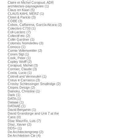
Claire et Michel Corajoud. ADR
architectes-paysagistes (1)
Claus en Kaan (5)
CLAUS KAHL MERZ (1)
Clotet & Paricio (3)
COBE (3)
Cobos, Caffarena, García Alcara (2)
Colectivo C733 (1)
Coll-Leclerc (7)
Collectif etc (2)
Collin Gardner (1)
Colomés Nomdedeu (3)
Comoco (1)
Comte Vollenweider (2)
Conen Sigl (1)
Cook, Peter (1)
Copley Wolff (2)
Corajoud, Michel (3)
Cormier, Claude (3)
Costa, Lucio (1)
Cottrell and Vermeulen (1)
Creus e Carrasco (3)
Crosby Schlessinger Smallridge (2)
Ctopos Design (2)
Dalnoky, Christine (1)
Dark (1)
DATA (1)
Dataae (1)
DATAAE (1)
David Benjamin (1)
David Grandorge and Unit 7 at the
Cass (0)
Díaz Mauriño, Luis (7)
Díaz, Xavier (2)
DDS+ (1)
De Architectengroep (2)
De Architekten Cie (4)