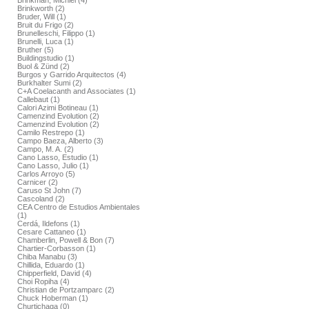
Brinkman, Michiel (4)
Brinkworth (2)
Bruder, Will (1)
Bruit du Frigo (2)
Brunelleschi, Filippo (1)
Brunelli, Luca (1)
Bruther (5)
Buildingstudio (1)
Buol & Zünd (2)
Burgos y Garrido Arquitectos (4)
Burkhalter Sumi (2)
C+A Coelacanth and Associates (1)
Callebaut (1)
Calori Azimi Botineau (1)
Camenzind Evolution (2)
Camenzind Evolution (2)
Camilo Restrepo (1)
Campo Baeza, Alberto (3)
Campo, M. A. (2)
Cano Lasso, Estudio (1)
Cano Lasso, Julio (1)
Carlos Arroyo (5)
Carnicer (2)
Caruso St John (7)
Cascoland (2)
CEA Centro de Estudios Ambientales
(1)
Cerdá, Ildefons (1)
Cesare Cattaneo (1)
Chamberlin, Powell & Bon (7)
Chartier-Corbasson (1)
Chiba Manabu (3)
Chillida, Eduardo (1)
Chipperfield, David (4)
Choi Ropiha (4)
Christian de Portzamparc (2)
Chuck Hoberman (1)
Churtichaga (0)