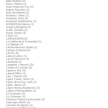
Klein Dytham (2)
Kloss, Helmut (2)
Kohn Pedersen Fox (2)
Kojima, Kazuhiro (1)
Koko Architektid (2)
Konwiarz, Hans (1)
Koolhaas, Rem (9)
Korteknie Stuhlmacher (1)
KOSMOS Architects (1)
Kragh & Berglund (4)
Krahe, Enrique (2)
Kuma, Kengo (3)
L'AUC (1)
LA BOQUERIA (0)
La Cabina de la Curiosidad (1)
La Dallman (4)
Lab Architecture Studio (2)
Lacaton & Vassal (9)
LACOL (0)
Lalou & Lebec (1)
Lan Architecture (4)
Landskab (1)
Langarita + Navarro (5)
Lanoire & Courrian (2)
Lapierre, Eric (5)
Lateral Office (1)
Latz + Partner (4)
López Cotelo, Victor (3)
López de la Osa, León (1)
López, Alexis (2)
López-Rivera Arquitectos (3)
Lütjens Padmanabhan (1)
Le Corbusier (5)
Le Corbusier (1)
Lehmann Fidanza & Associés (2)
Lejarraga, Martín (3)
LensAss Architects (1)