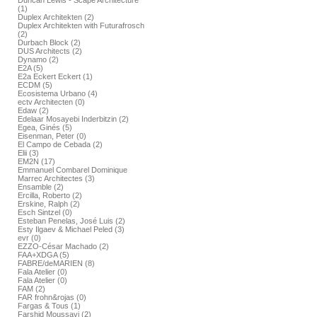
Duncan Lewis - Scape Architecture
(1)
Duplex Architekten (2)
Duplex Architekten with Futurafrosch
(2)
Durbach Block (2)
DUS Architects (2)
Dynamo (2)
E2A (5)
E2a Eckert Eckert (1)
ECDM (5)
Ecosistema Urbano (4)
ectv Architecten (0)
Edaw (2)
Edelaar Mosayebi Inderbitzin (2)
Egea, Ginés (5)
Eisenman, Peter (0)
El Campo de Cebada (2)
Elii (3)
EM2N (17)
Emmanuel Combarel Dominique
Marrec Architectes (3)
Ensamble (2)
Ercilla, Roberto (2)
Erskine, Ralph (2)
Esch Sintzel (0)
Esteban Penelas, José Luis (2)
Esty Ilgaev & Michael Peled (3)
evr (0)
EZZO-César Machado (2)
FAA+XDGA (5)
FABRE/deMARIEN (8)
Fala Atelier (0)
Fala Atelier (0)
FAM (2)
FAR frohn&rojas (0)
Fargas & Tous (1)
Farshid Moussavi (2)