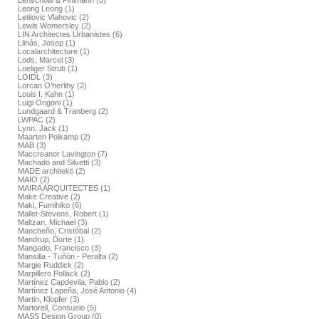
Lenschow & Pihlmann (0)
Leong Leong (1)
Letilovic Vlahovic (2)
Lewis Womersley (2)
LIN Architectes Urbanistes (6)
Llinás, Josep (1)
Localarchitecture (1)
Lods, Marcel (3)
Loeliger Strub (1)
LOIDL (3)
Lorcan O’herlihy (2)
Louis I. Kahn (1)
Luigi Origoni (1)
Lundgaard & Tranberg (2)
LWPAC (2)
Lynn, Jack (1)
Maarten Polkamp (2)
MAB (3)
Maccreanor Lavington (7)
Machado and Silvetti (3)
MADE architekti (2)
MAIO (2)
MAIRA ARQUITECTES (1)
Make Creative (2)
Maki, Fumihiko (6)
Mallet-Stevens, Robert (1)
Maltzan, Michael (3)
Mancheño, Cristóbal (2)
Mandrup, Dorte (1)
Mangado, Francisco (3)
Mansilla - Tuñón - Peralta (2)
Margie Ruddick (2)
Marpillero Pollack (2)
Martínez Capdevila, Pablo (2)
Martínez Lapeña, José Antonio (4)
Martin, Klopfer (3)
Martorell, Consuelo (5)
MASS Design Group (0)