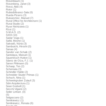
Rosenbaum (1)
Rosenberg, Janet (3)
Rossi, Aldo (4)
Rotor (1)
Rubio&Álvarez-Sala (6)
Rueda Pizarro (3)
Ruisanchez, Manuel (7)
Rural Office for Architecture (1)
Rural Studio (2)
Ryue Nishizawa (1)
Rzut (1)
S-M.A.O. (2)
S333 (10)
Sadar Vuga (1)
Safdi, Moshe (1)
Salvadó, Núria (3)
Sambuichi, Hiroshi (0)
Sanaa (4)
Sander van Schaik (2)
Santolaya, Manuel (1)
Sauerbruch Hutton (1)
Sáenz de Oíza, F.J. (1)
Søren Pihlmann (0)
Schaap, Ton (2)
Schemata (3)
Schindler Hable (2)
Schneider Studer Primas (1)
Schuch, Nina (1)
Schweingruber Zulauf (3)
Sdm Arquitectura (1)
Sean Godsell (1)
Secchi-Viganó (2)
Seiler Linhart. (0)
(5)
Selgascano (2)
Sentkiewicz (1)
Sentkiewicz, Renata (6)