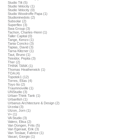
Studio Tilt (5)
Studio Velocity (1)
Studio Velocity (0)
Studio Woodroffe Papa (1)
Studioninedots (2)
Subsolar (2)
Superflex (3)
Swa Group (3)
Tachon, Charles-Henri (1)
Taller Capital (0)
Tange, Kenzo (1)
Tania Concko (3)
Tapias, David (3)
Tarna Klitzner (1)
Taut, Bruno (1)
Teixidor, Pepita (3)
Ther (2)
THINK TANK (1)
Thomas Heatherwick (1)
TOA (4)
Topotek1 (12)
Torres, Elías (4)
Toyo Ito (2)
Traumnovelle (1)
UNStudio (3)
Urban-Think Tank (1)
Urbanfish (1)
Urbanus Architecture & Design (2)
Urzelai (3)
Utzon, Jorn (1)
V+ (1)
VA Studio (3)
Valero, Elisa (2)
Van Dongen, Frits (5)
Van Egeraat, Erik (3)
Van Teslaar, Fabrice (1)
Vasari, Giorgio (1)