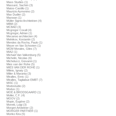
Mass Studies (1)
Massaré, Sachim (3)
Matos-Castillo (1)
Maurizio Aymonino (2)
Max Dudler (2)
Maxwan (1)
Müller Sigrist Architekten (4)
MBM (2)
MCBAD (3)
Mcgregor Coxall (4)
Mcgregor, Adrian (1)
Mecanoo architecten (4)
Melnikov, Kostantin (2)
Mendes da Rocha, Paulo (1)
Meyer en Van Schooten (1)
MGM Morales, Giles (7)
MIA2 (1)
Michael Van Valkenburg (5)
Michelin, Nicolas (6)
Michelucci, Giovanni (1)
Mies van der Rohe (5)
MIES VAN DER ROHE (1)
Milinis, Ignaty (2)
Miller & Maranta (3)
Miralles, Enric (1)
Miralles, Tagliabue EMBT (7)
MISC (1)
Modostudio (2)
Modus (1)
MOE & BRODSGAARD (1)
Moller, C.F. (4)
MOOV (2)
Mopin, Eugène (2)
Moretti, Luigi (3)
Morgen Arkitekter (2)
MORGER PARTNER (1)
Moriko Kira (5)