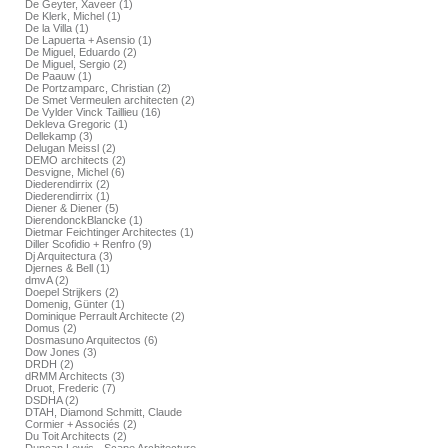
De Geyter, Xaveer (1)
De Klerk, Michel (1)
De la Villa (1)
De Lapuerta + Asensio (1)
De Miguel, Eduardo (2)
De Miguel, Sergio (2)
De Paauw (1)
De Portzamparc, Christian (2)
De Smet Vermeulen architecten (2)
De Vylder Vinck Taillieu (16)
Dekleva Gregoric (1)
Dellekamp (3)
Delugan Meissl (2)
DEMO architects (2)
Desvigne, Michel (6)
Diederendirrix (2)
Diederendirrix (1)
Diener & Diener (5)
DierendonckBlancke (1)
Dietmar Feichtinger Architectes (1)
Diller Scofidio + Renfro (9)
Dj Arquitectura (3)
Djernes & Bell (1)
dmvA (2)
Doepel Strijkers (2)
Domenig, Günter (1)
Dominique Perrault Architecte (2)
Domus (2)
Dosmasuno Arquitectos (6)
Dow Jones (3)
DRDH (2)
dRMM Architects (3)
Druot, Frederic (7)
DSDHA (2)
DTAH, Diamond Schmitt, Claude
Cormier + Associés (2)
Du Toit Architects (2)