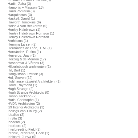
Gustafson Guthrie Nichol (3)
Hadid, Zaha (3)
Hamonic + Masson (13)
Hariri Pontarini (3)
Harquitectes (3)
Haskell, Daniel (1)
Haworth Tompkins (6)
Heide & von Beckerath (0)
Henley Halebrown (1)
Henley Halebrown Rorrison (1)
Henley Halebrown Rorrison
Architects (1)
Henning Larsen (2)
Hernández de León, J. M. (1)
Hernández, Rufino (1)
Herreros, Juan (1)
Herzog & de Meuron (17)
Hessamfar & Vérons (3)
Hilberinbosch architecten (1)
Hill, Burt (1)
Hodgkinson, Patrick (3)
Holl, Steven (12)
Holzhausen Zweifel Architekten. (1)
Hood, Raymond (1)
Hugh Strange (2)
Hugh Strange Architects (0)
Huson Jackson (2)
Hutin, Christophe (1)
HVDN Architecten (2)
i29 Interior Architects (3)
Ibelings van Tilburg (2)
Idealice (2)
In Situ (3)
Innocad (2)
Interboro (2)
Interbreeding Field (2)
Iredale, Pedersen, Hook (1)
Ishigami, Junya (0)