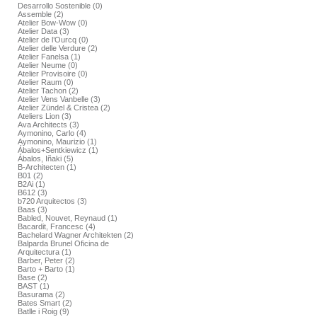
Desarrollo Sostenible (0)
Assemble (2)
Atelier Bow-Wow (0)
Atelier Data (3)
Atelier de l’Ourcq (0)
Atelier delle Verdure (2)
Atelier Fanelsa (1)
Atelier Neume (0)
Atelier Provisoire (0)
Atelier Raum (0)
Atelier Tachon (2)
Atelier Vens Vanbelle (3)
Atelier Zündel & Cristea (2)
Ateliers Lion (3)
Ava Architects (3)
Aymonino, Carlo (4)
Aymonino, Maurizio (1)
Ábalos+Sentkiewicz (1)
Ábalos, Iñaki (5)
B-Architecten (1)
B01 (2)
B2Ai (1)
B612 (3)
b720 Arquitectos (3)
Baas (3)
Babled, Nouvet, Reynaud (1)
Bacardit, Francesc (4)
Bachelard Wagner Architekten (2)
Balparda Brunel Oficina de
Arquitectura (1)
Barber, Peter (2)
Barto + Barto (1)
Base (2)
BAST (1)
Basurama (2)
Bates Smart (2)
Batlle i Roig (9)