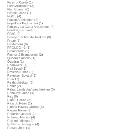
Pizarro-Rueda (1)
Pksb Architects (3)
Plan Común (0)
Plecnik, Joze (1)
POOL (4)
Poolen Architekten (2)
Popelka + Poduschka (1)
Porras y La Casta Arquitectos (4)
Pouillon, Fernand (6)
PPAG (2)
Praeger Richter Architekten (0)
Proap (1)
Productora (0)
PROLOG +1 (1)
Promontorio (2)
Pucher & Bramberger (2)
Quadra-Salcedo (1)
Quadrat (1)
Raamwerk (1)
Rafi Segal (1)
Ravetllat/Ribas (2)
Ravnikar, Edvard (1)
RCR (7)
Realarchitektur (2)
Rebar (2)
Relais Landschaftsarchitekten (3)
Renaudie, Jean (4)
Rex (9)
Riaño, Carlos (3)
Ricardo Porro (1)
Riches Hawley Mikhail (5)
Riegler Riewe (1)
Roberto Gottardi (1)
Rohmer, Marlies (4)
Rojkind, Michel (2)
Roldán + Berengué (4)
Ronan, John (1)