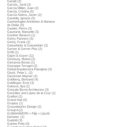
Garatti (2)
Garcés, Jordi (3)
García Millán, Juan (2)
García, Cristina (5)
García-Solera, Javier (2)
Gardella, Ignazio (5)
Gartnerfuglen Arkitekter & Mariana
de Delás (0)
Gautier, Pierre (3)
Gautrand, Manuelle (3)
Günther Benisch (1)
Gehry Partners (5)
Gehry, Frank (2)
Geiswinkler & Geiswinkler (2)
Gerner & Gerner Plus (2)
GHB (1)
Gigon & Guyer (11)
Ginzburg, Moisei (2)
Giovanna Borasi (1)
Giuseppe Terragni (2)
Global Arquitectura Paisajista (3)
Gluck, Peter L. (2)
Gluckman Mayner (2)
Goldberg, Bertrand (4)
Goldfinger, Ernö (3)
Golosov, Ilya (1)
Gonçalo Byrne Architectos (3)
González and López de la Cruz (1)
Grafton (2)
Grand Huit (0)
Gropius (1)
Groundworks Design (2)
Group A (2)
GUBAHÁMORI + Filip + László
Demeter. (1)
Guidotti (3)
Guinee Potin (0)