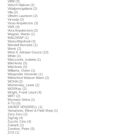
VBM (3)
Vetsch Nipkow (2)
Vidalponsgaliana (2)
Vila (2)
Vilhelm Lauritzen (2)
Virseda (2)
Vivas Arquitectos (3)
VMX (4)
Vora Arquitectura (2)
Wagner, Martin (1)
WALDRAP (1)
Weiss/Manfredi (3)
Wendell Burnette (1)
Wenk (2)
West 8. Adriaan Geuze (10)
White (1)
Wieczorek, Izabela (1)
Wiel Arets (5)
Wiel Arets (5)
Williams, Owen (1)
Wingender Hovenier (1)
Witherford Watson Mann (2)
WOHA (2)
Womersley, Lewis (2)
WORKac (2)
Wright, Frank Lloyd (4)
WRT (2)
Wymann Selva (1)
X-TU (5)
XAVIER VENDRELL (1)
Yamamoto, Riken & Field Shop (1)
Zero Zero (2)
ZigZag (4)
Zucchi, Cino (4)
Zuloark (1)
Zumthor, Peter (5)
ZUS (1)