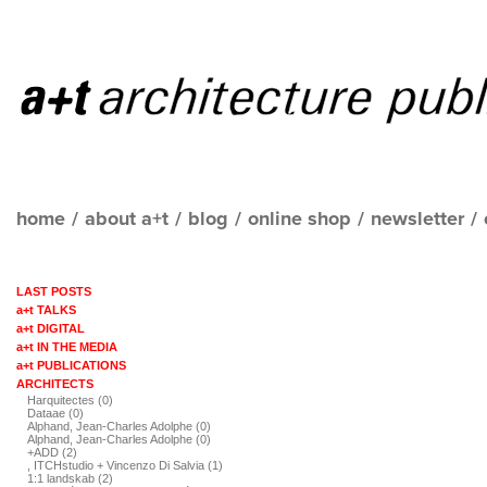
home
/
about a+t
/
blog
/
online shop
/
newsletter
/
LAST POSTS
a+t TALKS
a+t DIGITAL
a+t IN THE MEDIA
a+t PUBLICATIONS
ARCHITECTS
Harquitectes (0)
Dataae (0)
Alphand, Jean-Charles Adolphe (0)
Alphand, Jean-Charles Adolphe (0)
+ADD (2)
, ITCHstudio + Vincenzo Di Salvia (1)
1:1 landskab (2)