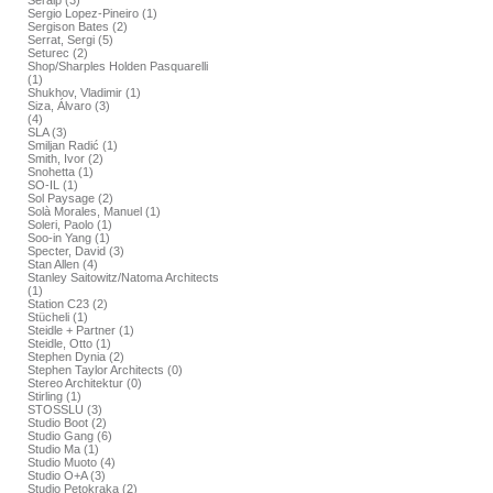
Seralp (3)
Sergio Lopez-Pineiro (1)
Sergison Bates (2)
Serrat, Sergi (5)
Seturec (2)
Shop/Sharples Holden Pasquarelli
(1)
Shukhov, Vladimir (1)
Siza, Álvaro (3)
(4)
SLA (3)
Smiljan Radić (1)
Smith, Ivor (2)
Snohetta (1)
SO-IL (1)
Sol Paysage (2)
Solà Morales, Manuel (1)
Soleri, Paolo (1)
Soo-in Yang (1)
Specter, David (3)
Stan Allen (4)
Stanley Saitowitz/Natoma Architects
(1)
Station C23 (2)
Stücheli (1)
Steidle + Partner (1)
Steidle, Otto (1)
Stephen Dynia (2)
Stephen Taylor Architects (0)
Stereo Architektur (0)
Stirling (1)
STOSSLU (3)
Studio Boot (2)
Studio Gang (6)
Studio Ma (1)
Studio Muoto (4)
Studio O+A (3)
Studio Petokraka (2)