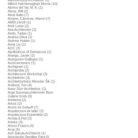
AllesWirdGut Architektur (2)
Allford Hall Monaghan Morris (10)
Alonso del Val, M. A. (1)
Alsop, Will (2)
Alvar Aalto (7)
Amann, Cánovas, Maruri (7)
AMID.cero9 (1)
Amir Lotan (2)
Ana Architecten (2)
Ando, Tadao (1)
Andrea Oliva (2)
Andrew Holder (1)
Anne Liu (1)
AOC (2)
Apollodorus of Damascus (1)
Arango, Javier (2)
Aranguren-Gallegos (1)
Archi-tectonics (1)
Archigram (1)
Archiproba (2)
Architecture Workshop (3)
Architekton (3)
Architekturbüro Miroslav Šik (1)
Ardèvol, Ton (4)
Aretz Dürr Architektur. (1)
Arge Summacumfemmer Büro
Juliane Greb (0)
Arkitema (2)
Arkos (2)
Arons en Gelauff (7)
Arquitectura de taller (2)
Arquitectura Expandida (2)
Arriola & Fiol (3)
Arteks (3)
Arturo Franco (4)
Arup (5)
Ash Sakula Architects (1)
Asociación Semillas Para El