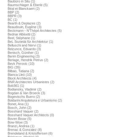
Baubüro in Situ (1)
Baumschlager & Eberle (5)
Béal et Blanckaert (2)
BBP (2)
BBPR (3)
BC (1)
Bearth & Deplazes (2)
Beaudouin, Eugène (3)
Beckmann - N'Thépé Architectes (5)
Bednar Albisetti (2)
Beel, Stéphane (1)
BeL Sozietät für Architektur (1)
Belluschi and Nervi (1)
Belzunce, Eduardo (3)
Benisch, Günther (1)
Berim Engineering (3)
Berlage, Hendrik Petrus (2)
Bevk Perovic (10)
BIG (35)
Bilbao, Tatiana (2)
Blanca Lleó (10)
Block Architects (4)
BNR Architectes Urbanistes (2)
Bob361 (1)
Bodiansky, Vladimir (2)
Bogdan & Van Broeck (3)
Bogevischs Buero (2)
Boldarini Arquitetura e Urbanismo (2)
Bonet, Ana (1)
Bosch, John (2)
Bosshard Vaquer (2)
Bosshard Vaquer Architects (0)
Boven Bouw (5)
Bow-Wow (3)
Branzi, Andrea (1)
Brenac & Gonzalez (8)
Brendeland & Kristoffersen (6)