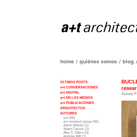
home
/
quiénes somos
/
blog
BUCLE
ÚLTIMOS POSTS
resea
a+t CONVERSACIONES
a+t DIGITAL
Aurora F
a+t EN LOS MEDIOS
a+t PUBLICACIONES
ARQUITECTOS
AUTORES
a+t (68)
a+t research group (65)
Aaron Betsky (1)
Adam Caruso (2)
Alex S. Ollero (0)
Andrew Witt (1)