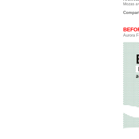
Mozas
a
Compart
BEFOR
Aurora F