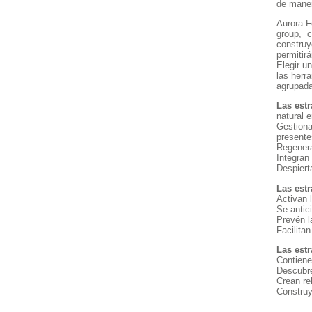
de maner
Aurora F
group, c
construy
permitirá
Elegir un
las herr
agrupada
Las est
natural 
Gestiona
presente
Regener
Integran 
Despiert
Las estr
Activan 
Se antic
Prevén l
Facilitan
Las estr
Contiene
Descubre
Crean re
Construy