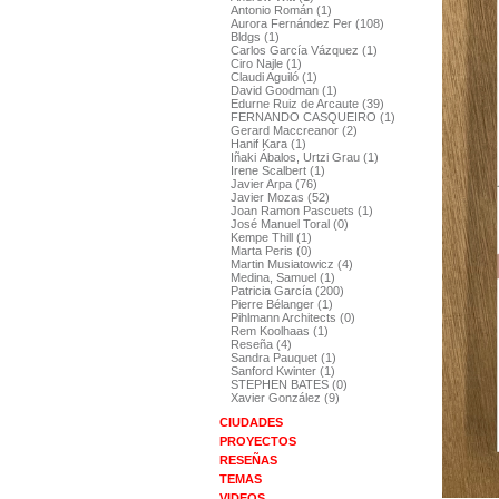
Antonio Román (1)
Aurora Fernández Per (108)
Bldgs (1)
Carlos García Vázquez (1)
Ciro Najle (1)
Claudi Aguiló (1)
David Goodman (1)
Edurne Ruiz de Arcaute (39)
FERNANDO CASQUEIRO (1)
Gerard Maccreanor (2)
Hanif Kara (1)
Iñaki Ábalos, Urtzi Grau (1)
Irene Scalbert (1)
Javier Arpa (76)
Javier Mozas (52)
Joan Ramon Pascuets (1)
José Manuel Toral (0)
Kempe Thill (1)
Marta Peris (0)
Martin Musiatowicz (4)
Medina, Samuel (1)
Patricia García (200)
Pierre Bélanger (1)
Pihlmann Architects (0)
Rem Koolhaas (1)
Reseña (4)
Sandra Pauquet (1)
Sanford Kwinter (1)
STEPHEN BATES (0)
Xavier González (9)
CIUDADES
PROYECTOS
RESEÑAS
TEMAS
VIDEOS