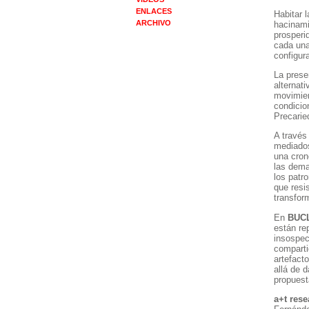
ENLACES
Habitar 
ARCHIVO
hacinami
prosperi
cada una
configur
La prese
alternati
movimien
condicio
Precarie
A través
mediados
una cron
las dema
los patr
que resi
transfor
En
BUC
están re
insospec
comparti
artefact
allá de 
propuest
a+t res