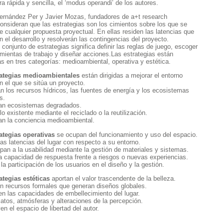
a rápida y sencilla, el ‘modus operandi’ de los autores.
ernández Per y Javier Mozas, fundadores de a+t research
onsideran que las estrategias son los cimientos sobre los que se
e cualquier propuesta proyectual. En ellas residen las latencias que
n el desarrollo y resolverán las contingencias del proyecto.
 conjunto de estrategias significa definir las reglas de juego, escoger
amientas de trabajo y diseñar acciones.Las estrategias están
s en tres categorías: medioambiental, operativa y estética.
rategias medioambientales
están dirigidas a mejorar el entorno
en el que se sitúa un proyecto.
n los recursos hídricos, las fuentes de energía y los ecosistemas
s.
an ecosistemas degradados.
lo existente mediante el reciclado o la reutilización.
an la conciencia medioambiental.
ategias operativas
se ocupan del funcionamiento y uso del espacio.
las latencias del lugar con respecto a su entorno.
ipan a la usabilidad mediante la gestión de materiales y sistemas.
a capacidad de respuesta frente a riesgos o nuevas experiencias.
 la participación de los usuarios en el diseño y la gestión.
ategias estéticas
aportan el valor trascendente de la belleza.
n recursos formales que generan diseños globales.
n las capacidades de embellecimiento del lugar.
latos, atmósferas y alteraciones de la percepción.
en el espacio de libertad del autor.