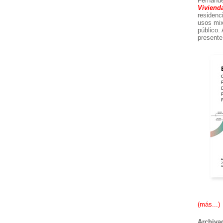
Fernánde
Viviend
residenc
usos mi
público.
presente
(más...)
Archiva