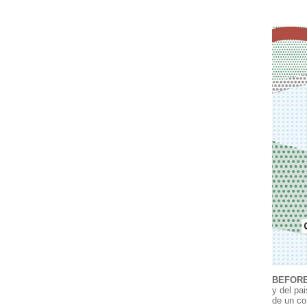
BEFORE
y del pa
de un co