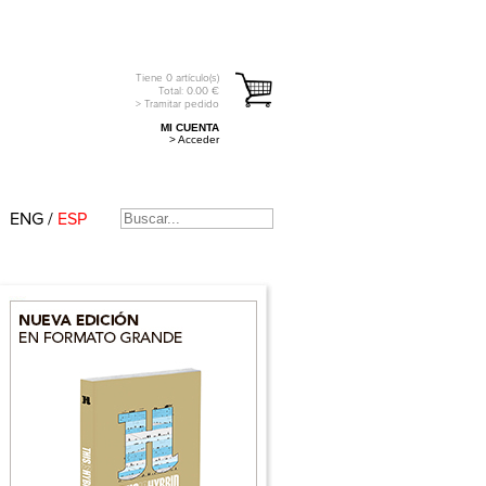
Tiene
0
artículo(s)
Total:
0.00
€
> Tramitar pedido
MI CUENTA
> Acceder
ENG
/
ESP