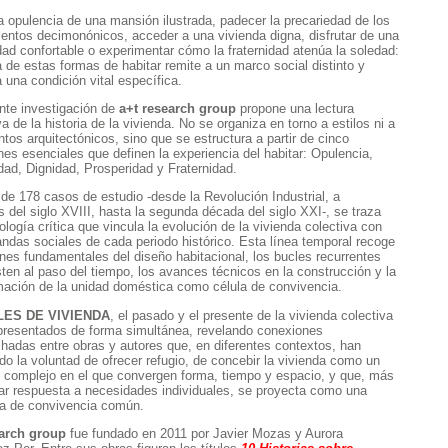
la opulencia de una mansión ilustrada, padecer la precariedad de los
entos decimonónicos, acceder a una vivienda digna, disfrutar de una
dad confortable o experimentar cómo la fraternidad atenúa la soledad:
 de estas formas de habitar remite a un marco social distinto y
a una condición vital específica.
nte investigación de
a+t research group
propone una lectura
va de la historia de la vivienda. No se organiza en torno a estilos ni a
tos arquitectónicos, sino que se estructura a partir de cinco
nes esenciales que definen la experiencia del habitar: Opulencia,
dad, Dignidad, Prosperidad y Fraternidad.
 de 178 casos de estudio -desde la Revolución Industrial, a
 del siglo XVIII, hasta la segunda década del siglo XXI-, se traza
ología crítica que vincula la evolución de la vivienda colectiva con
ndas sociales de cada periodo histórico. Esta línea temporal recoge
ones fundamentales del diseño habitacional, los bucles recurrentes
sten al paso del tiempo, los avances técnicos en la construcción y la
mación de la unidad doméstica como célula de convivencia.
LES DE VIVIENDA
, el pasado y el presente de la vivienda colectiva
presentados de forma simultánea, revelando conexiones
hadas entre obras y autores que, en diferentes contextos, han
do la voluntad de ofrecer refugio, de concebir la vivienda como un
o complejo en el que convergen forma, tiempo y espacio, y que, más
dar respuesta a necesidades individuales, se proyecta como una
a de convivencia común.
earch group
fue fundado en 2011 por Javier Mozas y Aurora