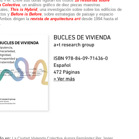
z Per. Entre sus obras figuran los títulos
10 Historias sobre
a Colectiva
, un análisis gráfico de diez piezas maestras
iales,
This is Hybrid
,
una investigación sobre sobre los edificios de
xtos y
Before is Before
, sobre estrategias de paisaje y espacio
 Ambos dirigen la
revista de arquitectura a+t
desde 1994 hasta el
.
do en:
La Ciudad
Vivienda Colectiva
Aurora Fernández Per
Javier