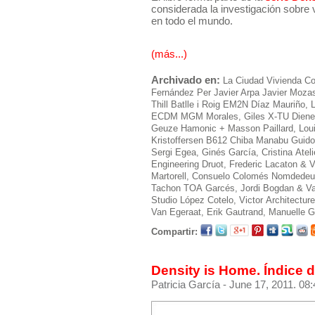
considerada la investigación sobre 
en todo el mundo.
(más...)
Archivado en:
La Ciudad
Vivienda Co
Fernández Per
Javier Arpa
Javier Moza
Thill
Batlle i Roig
EM2N
Díaz Mauriño, L
ECDM
MGM Morales, Giles
X-TU
Diene
Geuze
Hamonic + Masson
Paillard, Lou
Kristoffersen
B612
Chiba Manabu
Guidot
Sergi
Egea, Ginés
García, Cristina
Ateli
Engineering
Druot, Frederic
Lacaton & V
Martorell, Consuelo
Colomés Nomdedeu
Tachon
TOA
Garcés, Jordi
Bogdan & V
Studio
López Cotelo, Victor
Architectur
Van Egeraat, Erik
Gautrand, Manuelle
G
Compartir:
Density is Home. Índice 
Patricia García
- June 17, 2011. 08: