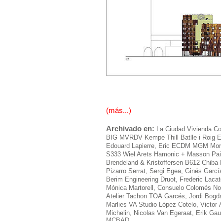
(más...)
Archivado en:
La Ciudad
Vivienda Co
BIG
MVRDV
Kempe Thill
Batlle i Roig
Edouard
Lapierre, Eric
ECDM
MGM Mora
S333
Wiel Arets
Hamonic + Masson
Pai
Brendeland & Kristoffersen
B612
Chiba
Pizarro
Serrat, Sergi
Egea, Ginés
García
Berim Engineering
Druot, Frederic
Lacat
Mónica
Martorell, Consuelo
Colomés N
Atelier Tachon
TOA
Garcés, Jordi
Bogd
Marlies
VA Studio
López Cotelo, Victor
Michelin, Nicolas
Van Egeraat, Erik
Gau
MCBAD