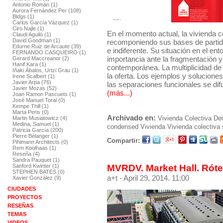
Antonio Román (1)
Aurora Fernández Per (108)
Bldgs (1)
Carlos García Vázquez (1)
Ciro Najle (1)
En el momento actual, la vivienda c
Claudi Aguiló (1)
David Goodman (1)
recomponiendo sus bases de partida
Edurne Ruiz de Arcaute (39)
e indiferente. Su situación en el en
FERNANDO CASQUEIRO (1)
importancia ante la fragmentación y
Gerard Maccreanor (2)
Hanif Kara (1)
contemporánea. La multiplicidad de 
Iñaki Ábalos, Urtzi Grau (1)
la oferta. Los ejemplos y soluciones
Irene Scalbert (1)
Javier Arpa (76)
las separaciones funcionales se di
Javier Mozas (52)
(más...)
Joan Ramon Pascuets (1)
José Manuel Toral (0)
Kempe Thill (1)
Marta Peris (0)
Archivado en:
Vivienda Colectiva
De
Martin Musiatowicz (4)
Medina, Samuel (1)
condensed
Vivienda
Vivienda colectiva
Patricia García (200)
Pierre Bélanger (1)
Compartir:
Pihlmann Architects (0)
Rem Koolhaas (1)
Reseña (4)
Sandra Pauquet (1)
MVRDV. Market Hall. Rót
Sanford Kwinter (1)
STEPHEN BATES (0)
a+t
- April 29, 2014. 11:00
Xavier González (9)
CIUDADES
PROYECTOS
RESEÑAS
TEMAS
VIDEOS