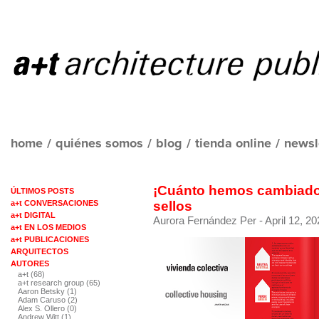
home
/
quiénes somos
/
blog
/
tienda online
/
newsl
¡Cuánto hemos cambiado!
ÚLTIMOS POSTS
a+t CONVERSACIONES
sellos
a+t DIGITAL
Aurora Fernández Per
- April 12, 20
a+t EN LOS MEDIOS
a+t PUBLICACIONES
ARQUITECTOS
AUTORES
a+t (68)
a+t research group (65)
Aaron Betsky (1)
Adam Caruso (2)
Alex S. Ollero (0)
Andrew Witt (1)