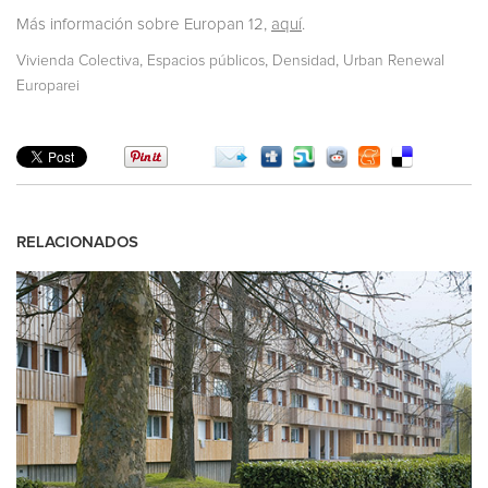
Más información sobre Europan 12,
aquí
.
,
,
,
Vivienda Colectiva
Espacios públicos
Densidad
Urban Renewal
Europarei
RELACIONADOS