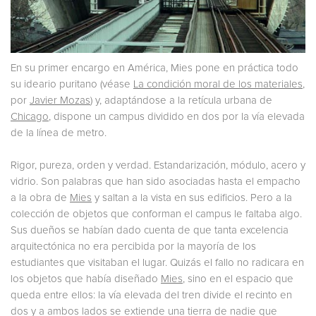
En su primer encargo en América, Mies pone en práctica todo
su ideario puritano (véase
La condición moral de los materiales
,
por
Javier Mozas
) y, adaptándose a la retícula urbana de
Chicago
, dispone un campus dividido en dos por la vía elevada
de la línea de metro.
Rigor, pureza, orden y verdad. Estandarización, módulo, acero y
vidrio. Son palabras que han sido asociadas hasta el empacho
a la obra de
Mies
y saltan a la vista en sus edificios. Pero a la
colección de objetos que conforman el campus le faltaba algo.
Sus dueños se habían dado cuenta de que tanta excelencia
arquitectónica no era percibida por la mayoría de los
estudiantes que visitaban el lugar. Quizás el fallo no radicara en
los objetos que había diseñado
Mies
, sino en el espacio que
queda entre ellos: la vía elevada del tren divide el recinto en
dos y a ambos lados se extiende una tierra de nadie que