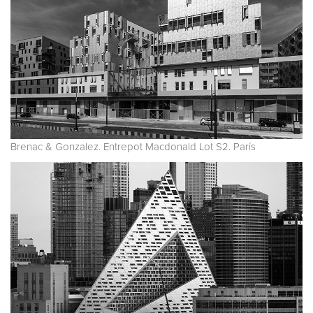
Brenac & Gonzalez. Entrepot Macdonald Lot S2. París