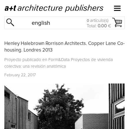
artículo(s)
0
english
Total:
0.00
€
Henley Halebrown Rorrison Architects. Copper Lane Co-
housing. Londres 2013
Proyecto publicado en
Form&Data Proyectos de vivienda
colectiva: una revisión anatómica
February 22, 2017