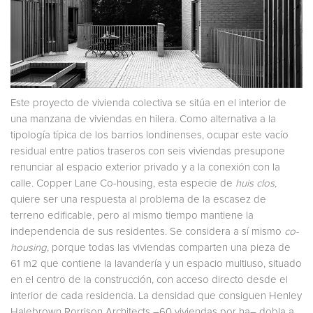
Este proyecto de vivienda colectiva se sitúa en el interior de
una manzana de viviendas en hilera. Como al­ternativa a la
tipología típica de los barrios londinenses, ocupar este vacío
residual en­tre patios traseros con seis viviendas presu­pone
renunciar al espacio exterior privado y a la conexión con la
calle. Copper Lane Co-housing, esta especie de
huis clos,
quiere ser una res­puesta al problema de la escasez de
terreno edificable, pero al mismo tiempo mantiene la
independencia de sus residentes. Se con­sidera a sí mismo
co-
housing
, porque todas las viviendas comparten una pieza de
61 m2 que contiene la lavandería y un espacio mul­tiuso, situado
en el centro de la construcción, con acceso directo desde el
interior de cada residencia. La densidad que consiguen Henley
Halebrown Rorrison Architects –60 viviendas por ha– dobla a