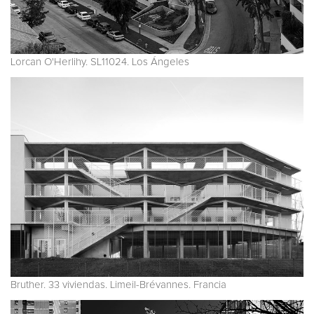
Lorcan O'Herlihy. SL11024. Los Ángeles
Bruther. 33 viviendas. Limeil-Brévannes. Francia