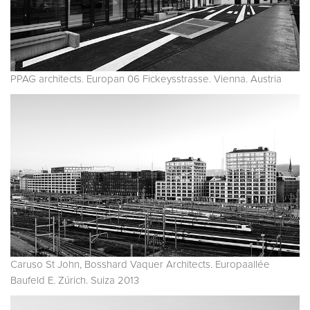
PPAG architects. Europan 06 Fickeysstrasse. Vienna. Austria
Caruso St John, Bosshard Vaquer Architects. Europaallée
Baufeld E. Zúrich. Suiza 2013