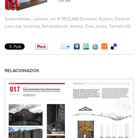
,
,
,
,
Sostenibilidad
Londres
a+t 41 RECLAIM Domestic Actions
Eliminar
,
,
,
,
,
Low-cost
Vivienda
Rehabilitación
Interior
Dow Jones
Tanners Hill
RELACIONADOS