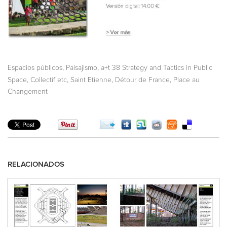
,
,
Espacios públicos
Paisajismo
a+t 38 Strategy and Tactics in Public
,
,
,
,
Space
Collectif etc
Saint Etienne
Détour de France
Place au
Changement
RELACIONADOS