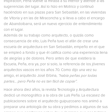
inspiración, Peña vuelve la mirada a su interior y atiende a las
sugerencias del lugar. Así lo hizo en Motrico y continuó
haciéndolo en sus plazas para San Sebastián, en las viviendas
de Vitoria y en las de Miraconcha y, si lleva a cabo el encargo
de Abandoibarra, será un nuevo ejercicio de entendimiento
con el lugar.
Además de su trabajo como arquitecto, o quizás como
consecuencia de ello, Luis Peña tuvo el afán de crear una
escuela de arquitectura en San Sebastián, empeño en el que
se empleó a fondo y que él califica como una experiencia llena
de alegrías y de dolores. Pero antes de que existiera la
Escuela, Peña, era ya, por si solo, la referencia de los jóvenes
arquitectos vascos en los años 70. Como dijo una vez su
amigo, el arquitecto José Erbina,
“había peñas por todas
partes... pero Peña no es tan fácil de copiar”
.
Hace ahora diez años, la revista Tecnología y Arquitectura
dedicó un monográfico a la obra de Luis Peña. La escasez de
publicaciones sobre el arquitecto guipuzcoano nos animó a
preparar una antología de su obra y pedimos a algunos de sus