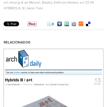
,
,
,
,
a+t
Herzog & de Meuron
Basilea
Edificios híbridos
a+t 33-34.
,
HYBRIDS III
St Jakob Türm
RELACIONADOS