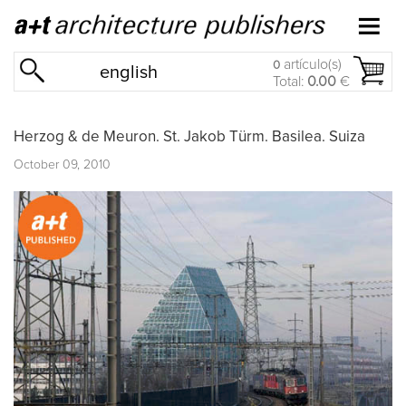
artículo(s)
0
english
Total:
0.00
€
Herzog & de Meuron. St. Jakob Türm. Basilea. Suiza
October 09, 2010