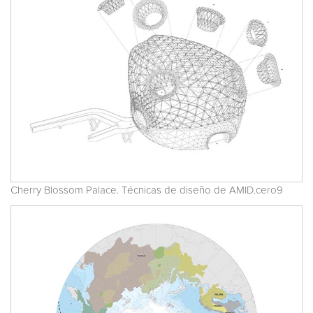
Cherry Blossom Palace. Técnicas de diseño de AMID.cero9