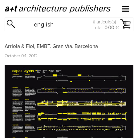
artículo(s)
0
english
Total:
0.00
€
Arriola & Fiol, EMBT. Gran Vía. Barcelona
October 04, 2012