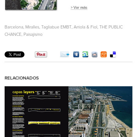
,
,
,
Barcelona
Miralles, Tagliabue EMBT
Arriola & Fiol
THE PUBLIC
,
CHANCE
Paisajismo
RELACIONADOS