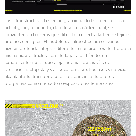
Las infraestructuras tienen un gran impacto físico en la ciudad
actual y, muy a menudo, debido a su carácter lineal, se
convierten en barreras que dificultan conectividad entre tejidos
urbanos contiguos. El modelo de infraestructura en varios
niveles pretende integrar diferentes usos urbanos dentro de la
misma híperestructura, dando lugar a un híbrido, un
condensador social que aloja, además de las vías de
circulación (autopista y vías secundarias), otros usos y servicios:
alcantarillado, transporte público, aparcamiento u otros
programas como mercado o exposiciones temporales.