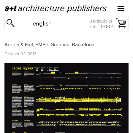
artículo(s)
0
english
Total:
0.00
€
Arriola & Fiol, EMBT. Gran Vía. Barcelona
October 04, 2012