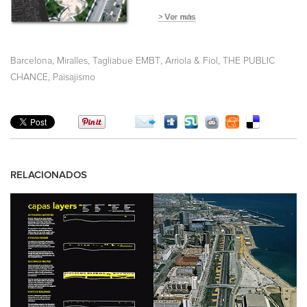
,
,
,
Barcelona
Miralles, Tagliabue EMBT
Arriola & Fiol
THE PUBLIC
,
CHANCE
Paisajismo
RELACIONADOS