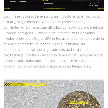
Las infraestructuras tienen un gran impacto físico en la ciudad
actual y, muy a menudo, debido a su carácter lineal, se
convierten en barreras que dificultan conectividad entre tejidos
urbanos contiguos. El modelo de infraestructura en varios
niveles pretende integrar diferentes usos urbanos dentro de la
misma híperestructura, dando lugar a un híbrido, un
condensador social que aloja, además de las vías de
circulación (autopista y vías secundarias), otros usos y servicios:
alcantarillado, transporte público, aparcamiento u otros
programas como mercado o exposiciones temporales.