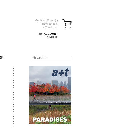
You have
0
item(s)
Total:
0.00
€
> Check out
MY ACCOUNT
> Log in
SP