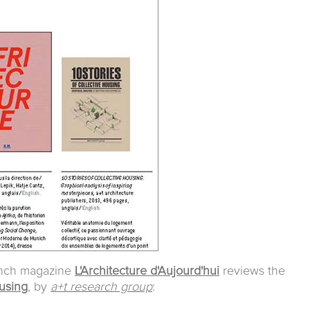
rench magazine
L'Architecture d'Aujourd'hui
reviews the
ousing
, by
a+t research group
: