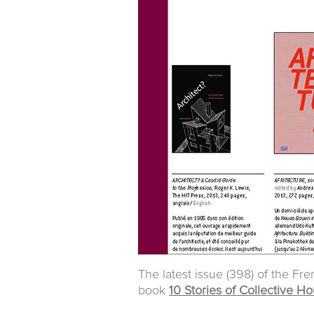
The latest issue (398) of the F
book
10 Stories of Collective H