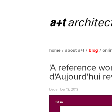
home
/
about a+t
/
blog
/
onli
'A reference work
d'Aujourd'hui r
December 13, 2013