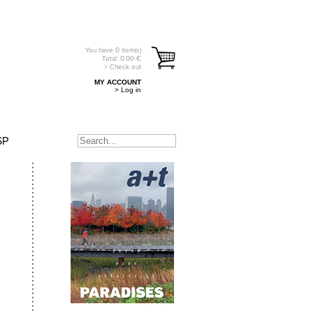
You have
0
item(s)
Total:
0.00
€
> Check out
MY ACCOUNT
> Log in
SP