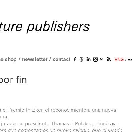
ne shop
/
newsletter
/
contact
ENG
/
E
or fin
n el Premio Pritzker, el reconocimiento a una nueva
ura.
 jurado, su presidente Thomas J. Pritzker, afirmó ayer
ora que comenzamos un nuevo milenio, que el jurado