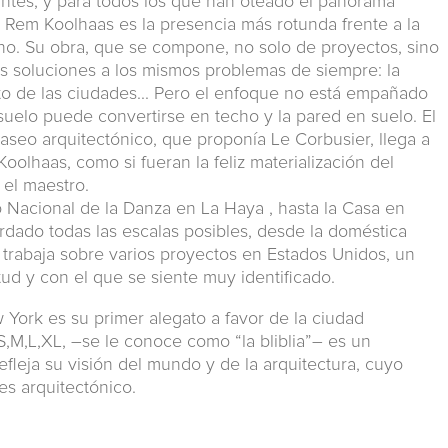
iantes, y para todos los que han oteado el panorama
, Rem Koolhaas es la presencia más rotunda frente a la
o. Su obra, que se compone, no solo de proyectos, sino
s soluciones a los mismos problemas de siempre: la
nto de las ciudades... Pero el enfoque no está empañado
 suelo puede convertirse en techo y la pared en suelo. El
paseo arquitectónico, que proponía Le Corbusier, llega a
Koolhaas, como si fueran la feliz materialización del
el maestro.
o Nacional de la Danza en La Haya , hasta la Casa en
dado todas las escalas posibles, desde la doméstica
d trabaja sobre varios proyectos en Estados Unidos, un
tud y con el que se siente muy identificado.
w York es su primer alegato a favor de la ciudad
,M,L,XL, –se le conoce como “la bliblia”– es un
fleja su visión del mundo y de la arquitectura, cuyo
es arquitectónico.