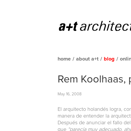
home
/
about a+t
/
blog
/
onli
Rem Koolhaas, p
May 16, 2008
El arquitecto holandés logra, co
manera de entender la arquitect
Después de anunciar el fallo del
que
“parecía muy adecuado, ah