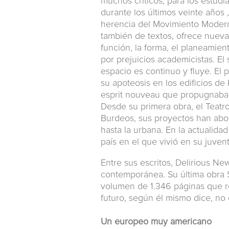
muchos críticos, para los estud
durante los últimos veinte años 
herencia del Movimiento Modern
también de textos, ofrece nueva
función, la forma, el planeamie
por prejuicios academicistas. El
espacio es continuo y fluye. El 
su apoteosis en los edificios de 
esprit nouveau que propugnaba 
Desde su primera obra, el Teatr
Burdeos, sus proyectos han abor
hasta la urbana. En la actualida
país en el que vivió en su juven
Entre sus escritos, Delirious Ne
contemporánea. Su última obra S
volumen de 1.346 páginas que re
futuro, según él mismo dice, no 
Un europeo muy americano