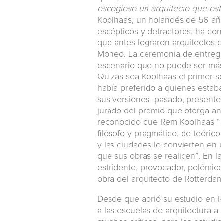
escogiese un arquitecto que est
Koolhaas, un holandés de 56 año
escépticos y detractores, ha co
que antes lograron arquitectos 
Moneo. La ceremonia de entrega
escenario que no puede ser más 
Quizás sea Koolhaas el primer s
había preferido a quienes estab
sus versiones -pasado, presente 
jurado del premio que otorga an
reconocido que Rem Koolhaas “es
filósofo y pragmático, de teórico
y las ciudades lo convierten en
que sus obras se realicen”. En l
estridente, provocador, polémic
obra del arquitecto de Rotterda
Desde que abrió su estudio en R
a las escuelas de arquitectura 