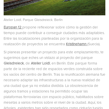
Atelier Loidl. Parque Gleisdreieck. Berlín
Europan 12
propone reflexionar sobre cómo la gestión del
tiempo puede contribuir a conseguir ciudades más adaptables.
Entre las localizaciones planteadas por la organización para la
realización de proyectos se encuentra
Kristinehamn
(Suecia).
Si planeas presentar un proyecto para este emplazamiento, te
sugerimos que eches un vistazo al proyecto del parque
Gleisdreieck
, de
Atelier Loidl
, en Berlín. Este parque forma
parte de la reciente red de espacios verdes construida sobre
los vacíos del centro de Berlín. Tras la reunificación alemana fue
necesario adaptar las infraestructuras a la nueva realidad de
una ciudad que ya no estaba dividida. La obsolescencia de
algunos tramos y estaciones ha permitido ocupar las
plataformas ferroviarias con espacio público, habilitados sobre
mesetas a varios metros sobre el nivel de la ciudad. Aquí, los
árboles existentes han sido respetados como cinturón tupido