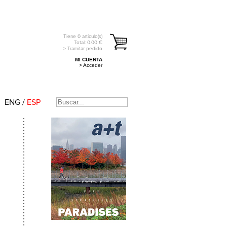
Tiene
0
artículo(s)
Total:
0.00
€
> Tramitar pedido
MI CUENTA
> Acceder
ENG
/
ESP