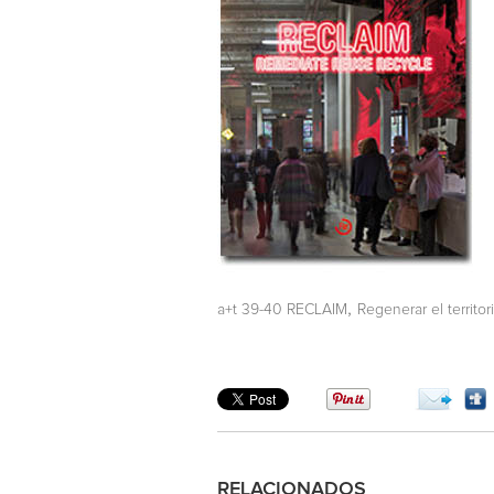
,
a+t 39-40 RECLAIM
Regenerar el territor
RELACIONADOS