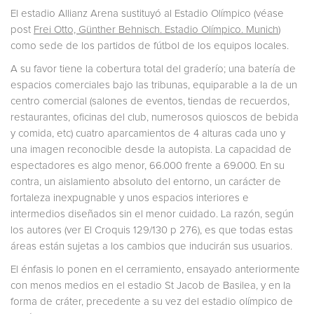
El estadio Allianz Arena sustituyó al Estadio Olímpico (véase
post
Frei Otto, Günther Behnisch. Estadio Olímpico. Munich
)
como sede de los partidos de fútbol de los equipos locales.
A su favor tiene la cobertura total del graderío; una batería de
espacios comerciales bajo las tribunas, equiparable a la de un
centro comercial (salones de eventos, tiendas de recuerdos,
restaurantes, oficinas del club, numerosos quioscos de bebida
y comida, etc) cuatro aparcamientos de 4 alturas cada uno y
una imagen reconocible desde la autopista. La capacidad de
espectadores es algo menor, 66.000 frente a 69.000. En su
contra, un aislamiento absoluto del entorno, un carácter de
fortaleza inexpugnable y unos espacios interiores e
intermedios diseñados sin el menor cuidado. La razón, según
los autores (ver El Croquis 129/130 p 276), es que todas estas
áreas están sujetas a los cambios que inducirán sus usuarios.
El énfasis lo ponen en el cerramiento, ensayado anteriormente
con menos medios en el estadio St Jacob de Basilea, y en la
forma de cráter, precedente a su vez del estadio olímpico de