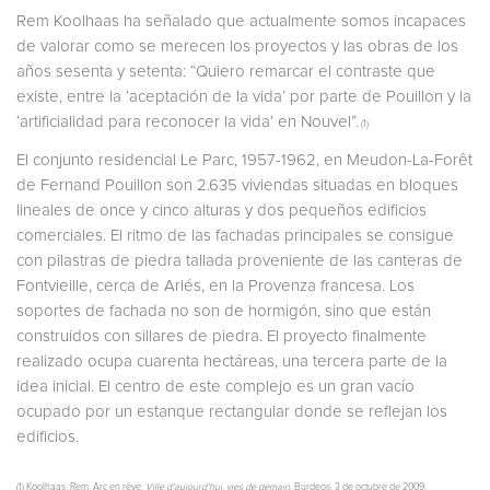
Rem Koolhaas ha señalado que actualmente somos incapaces
de valorar como se merecen los proyectos y las obras de los
años sesenta y setenta: “Quiero remarcar el contraste que
existe, entre la ‘aceptación de la vida’ por parte de Pouillon y la
‘artificialidad para reconocer la vida’ en Nouvel”.
(1)
El conjunto residencial Le Parc, 1957-1962, en Meudon-La-Forêt
de Fernand Pouillon son 2.635 viviendas situadas en bloques
lineales de once y cinco alturas y dos pequeños edificios
comerciales. El ritmo de las fachadas principales se consigue
con pilastras de piedra tallada proveniente de las canteras de
Fontvieille, cerca de Arlés, en la Provenza francesa. Los
soportes de fachada no son de hormigón, sino que están
construidos con sillares de piedra. El proyecto finalmente
realizado ocupa cuarenta hectáreas, una tercera parte de la
idea inicial. El centro de este complejo es un gran vacío
ocupado por un estanque rectangular donde se reflejan los
edificios.
(1) Koolhaas, Rem. Arc en rêve:
Ville d’aujourd’hui, vies de demain
. Burdeos. 3 de octubre de 2009.