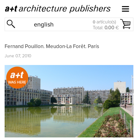
artículo(s)
0
english
Total:
0.00
€
Fernand Pouillon. Meudon-La Forêt. París
June 07, 2010