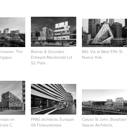
cheeren. The
Brenac & Gonzalez.
BIG. Via at West 57th St.
Singapur
Entrepot Macdonald Lot
Nueva York
S2. París
endas en
PPAG architects. Europan
Caruso St John, Bosshard
rcela C.
06 Fickeysstrasse.
Vaquer Architects.