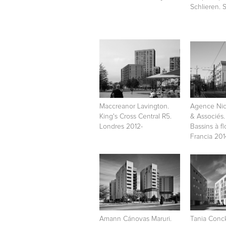
Schlieren. 
Maccreanor Lavington.
Agence Nic
King's Cross Central R5.
& Associés.
Londres 2012-
Bassins à fl
Francia 201
Amann Cánovas Maruri.
Tania Conck