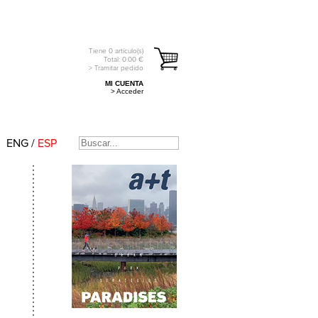
Tiene
0
artículo(s)
Total:
0.00
€
> Tramitar pedido
MI CUENTA
> Acceder
ENG
/
ESP