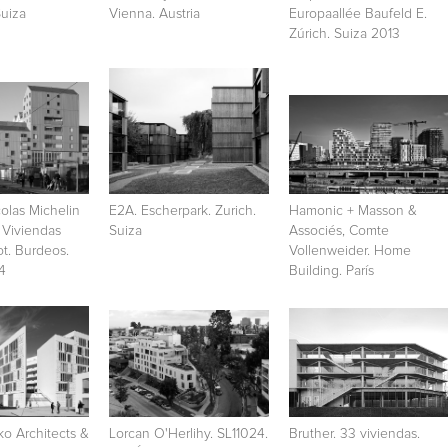
Suiza
Vienna. Austria
Europaallée Baufeld E.
Zúrich. Suiza 2013
olas Michelin
E2A. Escherpark. Zurich.
Hamonic + Masson &
 Viviendas
Suiza
Associés, Comte
ot. Burdeos.
Vollenweider. Home
4
Building. París
o Architects &
Lorcan O'Herlihy. SL11024.
Bruther. 33 viviendas.