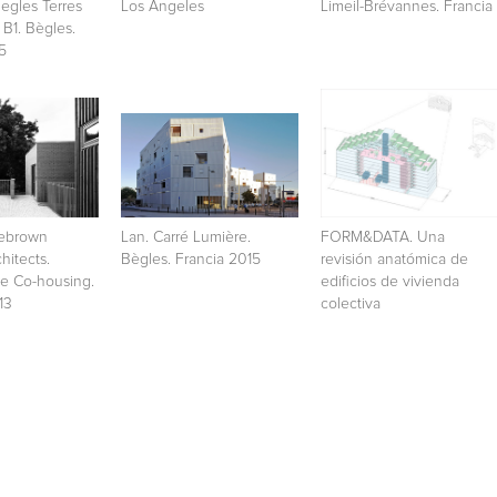
Begles Terres
Los Ángeles
Limeil-Brévannes. Francia
B1. Bègles.
5
lebrown
Lan. Carré Lumière.
FORM&DATA. Una
hitects.
Bègles. Francia 2015
revisión anatómica de
e Co-housing.
edificios de vivienda
13
colectiva