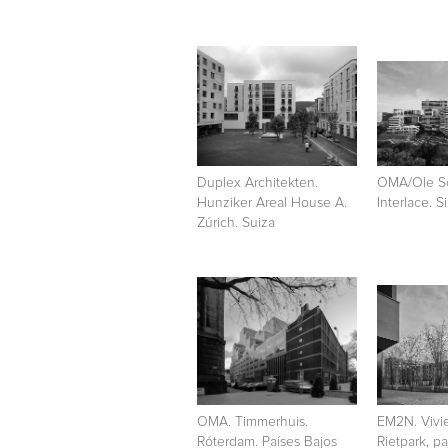
Duplex Architekten.
OMA/Ole S
Hunziker Areal House A.
Interlace. 
Zúrich. Suiza
OMA. Timmerhuis.
EM2N. Vivi
Róterdam. Países Bajos
Rietpark, pa