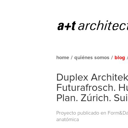
home
/
quiénes somos
/
blog
Duplex Archite
Futurafrosch. H
Plan. Zúrich. Su
Proyecto publicado en
Form&Dat
anatómica