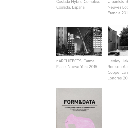
Coslada Hybrid Complex.
Urbanists. 
Coslada. España
Neuves Lot 
Francia 201
nARCHITECTS. Carmel
Henley Ha
Place. Nueva York 2015
Rorrison Arc
Copper Lan
Londres 20