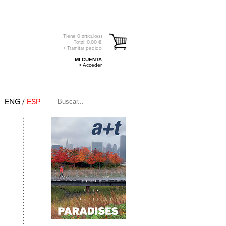
Tiene
0
artículo(s)
Total:
0.00
€
> Tramitar pedido
MI CUENTA
> Acceder
ENG
/
ESP