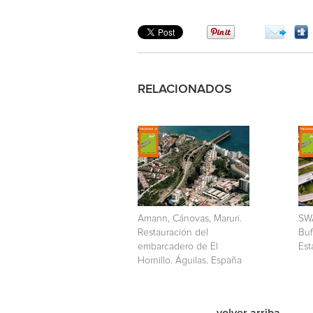
RELACIONADOS
Amann, Cánovas, Maruri.
SW
Restauración del
Buf
embarcadero de El
Est
Hornillo. Águilas. España
volver arriba