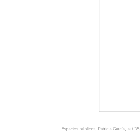
,
,
Espacios públicos
Patricia García
a+t 3