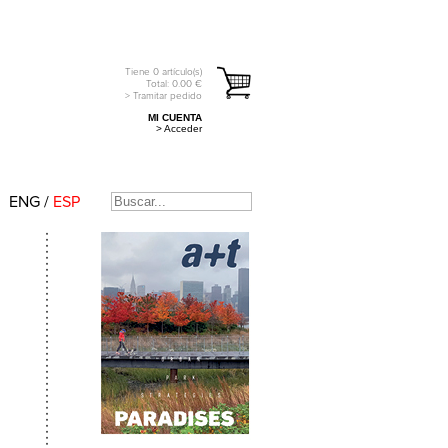
Tiene
0
artículo(s)
Total:
0.00
€
> Tramitar pedido
MI CUENTA
> Acceder
ENG
/
ESP