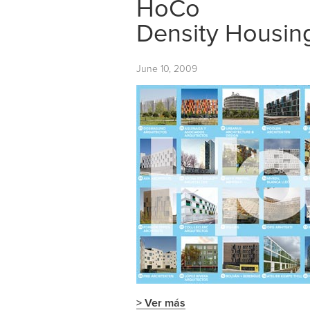
HoCo
Density Housin
June 10, 2009
> Ver más