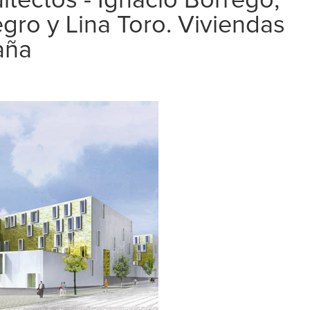
tectos - Ignacio Borrego,
ro y Lina Toro. Viviendas
aña