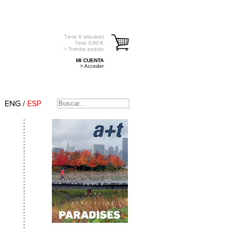
Tiene
0
artículo(s)
Total:
0.00
€
> Tramitar pedido
MI CUENTA
> Acceder
ENG
/
ESP