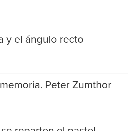
a y el ángulo recto
 memoria. Peter Zumthor
se reparten el pastel