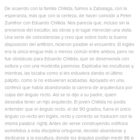
De acuerdo con la familia Chillida, fuimos a Zabalaga, con la
esperanza, más que con la certeza, de hacer coincidir a Peter
Zumthor con Eduardo Chillida. Nos parecía que, incluso sin la
presencia del escultor, las obras y el lugar merecían una visita.
Una serie de coincidencias y creo que sobre todo la buena
disposición del anfitrión, hicieron posible el encuentro. El inglés
era la única lengua más o menos común entre ambos, pero no
fue obstáculo para Eduardo Chillida, que se desenvolvía con
soltura y con una modestia pasmosa. Explicaba las esculturas y,
mientras, las tocaba como si les estuviera dando el último
pálpito, como si no estuvieran acabadas. Apoyado en una,
confesó que había abandonado la carrera de arquitectura por
culpa del ángulo recto. Así se lo dijo a su padre, quien
deseaba tener un hijo arquitecto. El joven Chillida no podía
entender que el ángulo recto, el de 90 grados, fuera el único
ángulo co-recto (en inglés, recto y correcto se traducen con la
misma palabra: right). Antes de verse construyendo edificios
sometidos a esta disciplina ortogonal, decidió abandonar y
dedicarse a la escultura, donde los ángulos podían medir 86 o