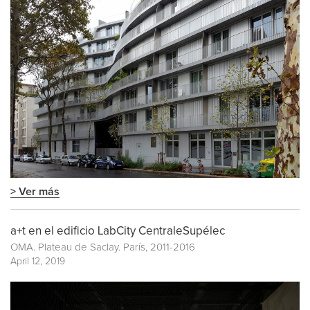
> Ver más
a+t en el edificio LabCity CentraleSupélec
OMA. Plateau de Saclay. París, 2011-2016
April 12, 2019