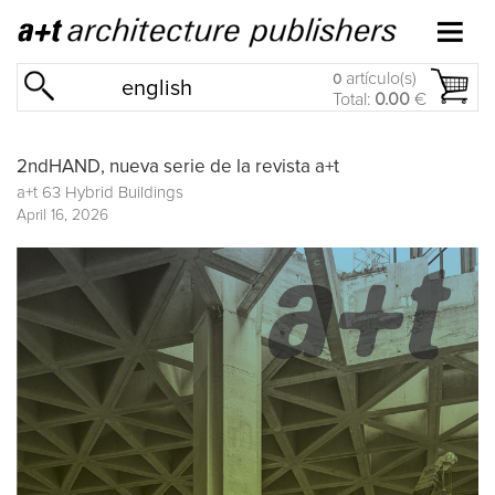
artículo(s)
0
english
Total:
0.00
€
2ndHAND, nueva serie de la revista a+t
a+t 63 Hybrid Buildings
April 16, 2026