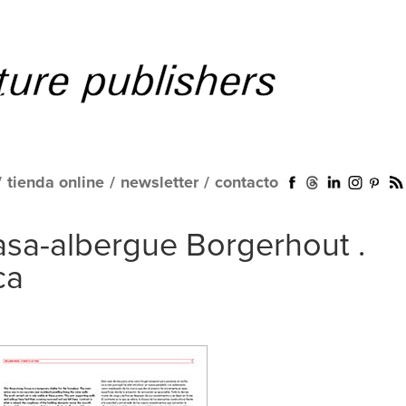
/
tienda online
/
newsletter
/
contacto
sa-albergue Borgerhout .
ca