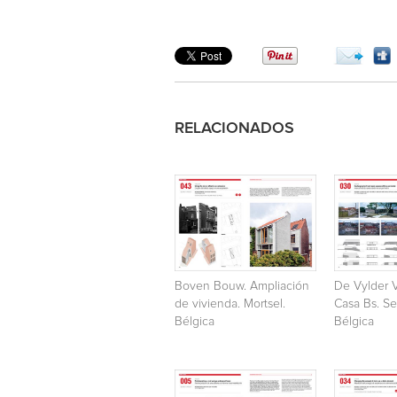
RELACIONADOS
Boven Bouw. Ampliación
De Vylder V
de vivienda. Mortsel.
Casa Bs. S
Bélgica
Bélgica