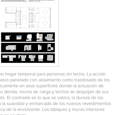
omo hogar temporal para personas sin techo. La acción
 nuevo panelado con aislamiento como trasdosado de los
nicamente en esas superficies donde la actuación de
 lo demás: muros de carga y techos se despojan de sus
o. El contraste es lo que se valora, la dureza de los
a la suavidad y enmarcado de los nuevos revestimientos
ca de la envolvente. Los tabiques y muros interiores