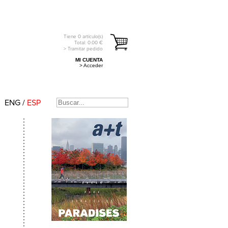
Tiene
0
artículo(s)
Total:
0.00
€
> Tramitar pedido
MI CUENTA
> Acceder
ENG
/
ESP