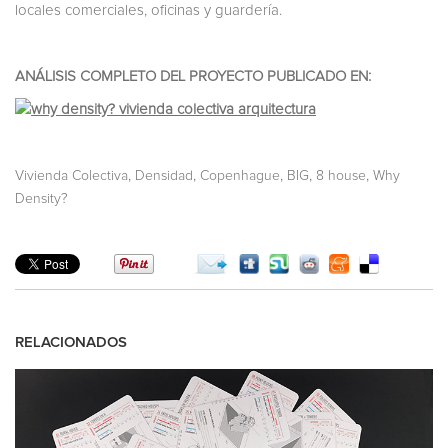
locales comerciales, oficinas y guardería.
ANÁLISIS COMPLETO DEL PROYECTO PUBLICADO EN:
,
,
,
,
,
Vivienda Colectiva
Densidad
Copenhague
BIG
8 house
Why
Density?
RELACIONADOS