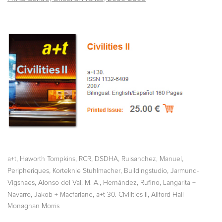
,
,
,
,
,
a+t
Haworth Tompkins
RCR
DSDHA
Ruisanchez, Manuel
,
,
,
Peripheriques
Korteknie Stuhlmacher
Buildingstudio
Jarmund-
,
,
,
Vigsnaes
Alonso del Val, M. A.
Hernández, Rufino
Langarita +
,
,
,
Navarro
Jakob + Macfarlane
a+t 30. Civilities II
Allford Hall
Monaghan Morris