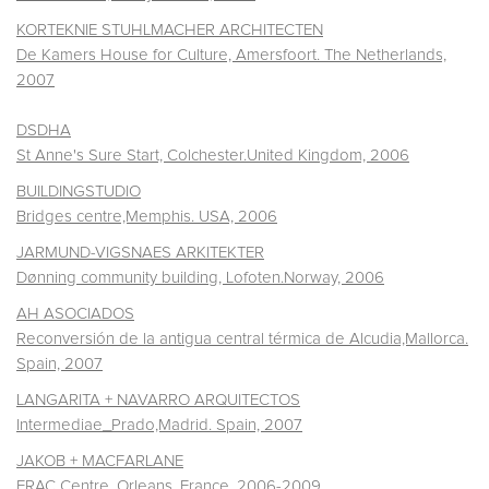
KORTEKNIE STUHLMACHER ARCHITECTEN
De Kamers House for Culture, Amersfoort. The Netherlands,
2007
DSDHA
St Anne's Sure Start, Colchester.United Kingdom, 2006
BUILDINGSTUDIO
Bridges centre,Memphis. USA, 2006
JARMUND-VIGSNAES ARKITEKTER
Dønning community building, Lofoten.Norway, 2006
AH ASOCIADOS
Reconversión de la antigua central térmica de Alcudia,Mallorca.
Spain, 2007
LANGARITA + NAVARRO ARQUITECTOS
Intermediae_Prado,Madrid. Spain, 2007
JAKOB + MACFARLANE
FRAC Centre, Orleans. France, 2006-2009