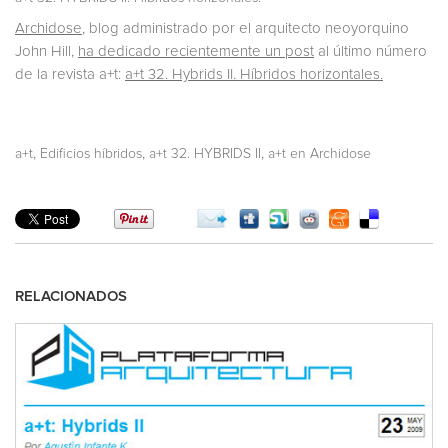
Archidose
, blog administrado por el arquitecto neoyorquino
John Hill,
ha dedicado recientemente un post
al último número
de la revista a+t:
a+t 32. Hybrids II. Híbridos horizontales.
,
,
,
a+t
Edificios híbridos
a+t 32. HYBRIDS II
a+t en Archidose
RELACIONADOS