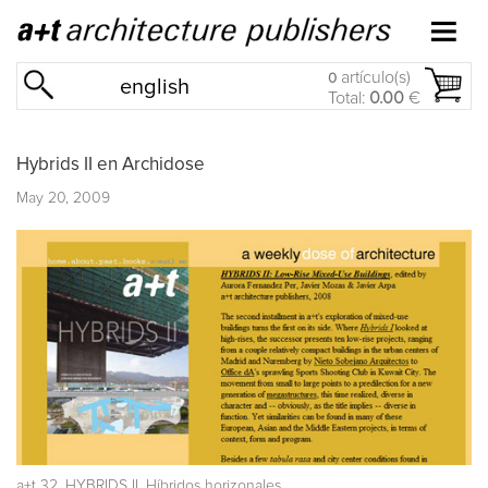
artículo(s)
0
english
Total:
0.00
€
Hybrids II en Archidose
May 20, 2009
a+t 32. HYBRIDS II. Híbridos horizonales.