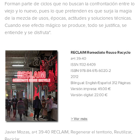
Forman parte de ciclos que no buscan la confrontación entre lo
viejo y lo nuevo, pues lo que pretenden es que surja la magia
de la mezcla de usos, épocas, actitudes y soluciones técnicas.
Cuando ese efecto mágico se produce, todo se justifica, se
entiende y se disfruta".
,
,
,
,
Javier Mozas
a+t 39-40 RECLAIM
Regenerar el territorio
Reutilizar
Reciclar