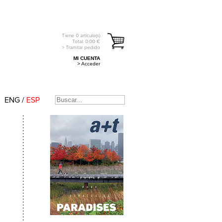
Tiene
0
artículo(s)
Total:
0.00
€
> Tramitar pedido
MI CUENTA
> Acceder
ENG
/
ESP