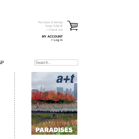
You have
0
item(s)
Total:
0.00
€
> Check out
MY ACCOUNT
> Log in
SP