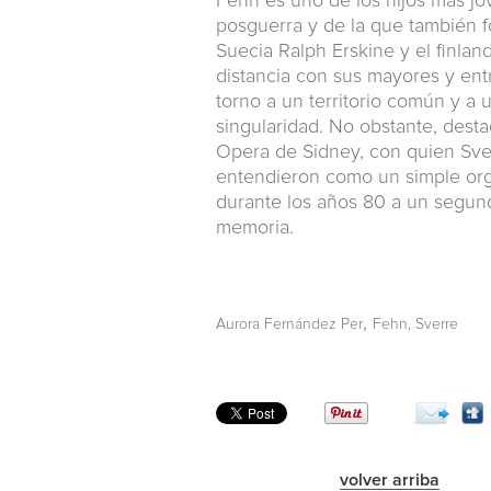
Fehn es uno de los hijos más jó
posguerra y de la que también f
Suecia Ralph Erskine y el finla
distancia con sus mayores y entr
torno a un territorio común y a 
singularidad. No obstante, desta
Opera de Sidney, con quien Sv
entendieron como un simple orga
durante los años 80 a un segund
memoria.
,
Aurora Fernández Per
Fehn, Sverre
volver arriba