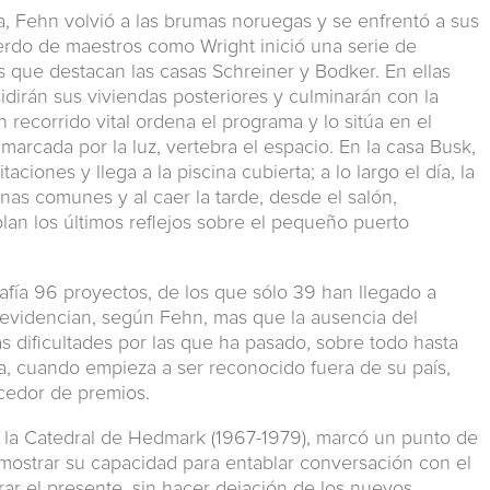
, Fehn volvió a las brumas noruegas y se enfrentó a sus
erdo de maestros como Wright inició una serie de
os que destacan las casas Schreiner y Bodker. En ellas
idirán sus viviendas posteriores y culminarán con la
recorrido vital ordena el programa y lo sitúa en el
 marcada por la luz, vertebra el espacio. En la casa Busk,
aciones y llega a la piscina cubierta; a lo largo el día, la
nas comunes y al caer la tarde, desde el salón,
lan los últimos reflejos sobre el pequeño puerto
afía 96 proyectos, de los que sólo 39 han llegado a
no evidencian, según Fehn, mas que la ausencia del
las dificultades por las que ha pasado, sobre todo hasta
ta, cuando empieza a ser reconocido fuera de su país,
cedor de premios.
e la Catedral de Hedmark (1967-1979), marcó un punto de
emostrar su capacidad para entablar conversación con el
orar el presente, sin hacer dejación de los nuevos