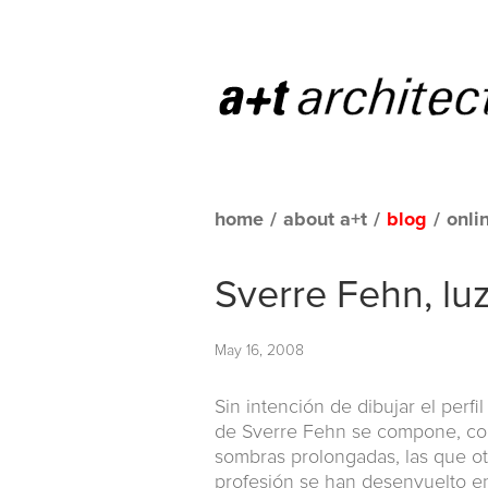
home
/
about a+t
/
blog
/
onli
Sverre Fehn, lu
May 16, 2008
Sin intención de dibujar el perfi
de Sverre Fehn se compone, com
sombras prolongadas, las que oto
profesión se han desenvuelto e