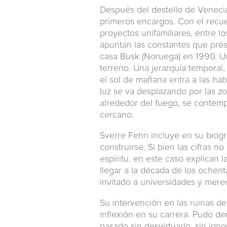
Después del destello de Venecia
primeros encargos. Con el recu
proyectos unifamiliares, entre l
apuntan las constantes que pres
casa Busk (Noruega) en 1990. Un 
terreno. Una jerarquía temporal,
el sol de mañana entra a las habit
luz se va desplazando por las zo
alrededor del fuego, se contemp
cercano.
Sverre Fehn incluye en su biogr
construirse. Si bien las cifras 
espíritu, en este caso explican 
llegar a la década de los ochen
invitado a universidades y mere
Su intervención en las ruinas d
inflexión en su carrera. Pudo d
pasado sin desvirtuarlo, sin ign