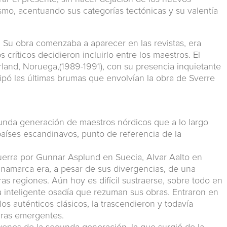
tismo, acentuando sus categorías tectónicas y su valentía
ra. Su obra comenzaba a aparecer en las revistas, era
críticos decidieron incluirlo entre los maestros. El
rland, Noruega,(1989-1991), con su presencia inquietante
sipó las últimas brumas que envolvían la obra de Sverre
unda generación de maestros nórdicos que a lo largo
países escandinavos, punto de referencia de la
guerra por Gunnar Asplund en Suecia, Alvar Aalto en
namarca era, a pesar de sus divergencias, de una
otras regiones. Aún hoy es difícil sustraerse, sobre todo en
a inteligente osadía que rezuman sus obras. Entraron en
los auténticos clásicos, la trascendieron y todavía
guras emergentes.