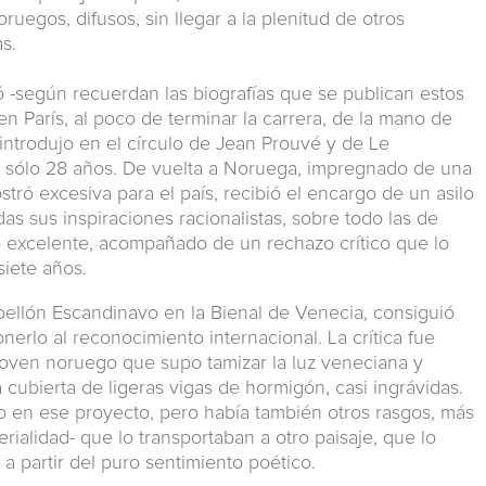
oruegos, difusos, sin llegar a la plenitud de otros
s.
-según recuerdan las biografías que se publican estos
en París, al poco de terminar la carrera, de la mano de
introdujo en el círculo de Jean Prouvé y de Le
sólo 28 años. De vuelta a Noruega, impregnado de una
ró excesiva para el país, recibió el encargo de un asilo
das sus inspiraciones racionalistas, sobre todo las de
io excelente, acompañado de un rechazo crítico que lo
siete años.
bellón Escandinavo en la Bienal de Venecia, consiguió
nerlo al reconocimiento internacional. La crítica fue
joven noruego que supo tamizar la luz veneciana y
 cubierta de ligeras vigas de hormigón, casi ingrávidas.
en ese proyecto, pero había también otros rasgos, más
rialidad- que lo transportaban a otro paisaje, que lo
a partir del puro sentimiento poético.