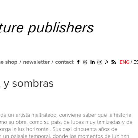
ne shop
/
newsletter
/
contact
ENG
/
E
z y sombras
l de un artista maltratado, conviene saber que la historia
o su obra, como su país, de luces muy tamizadas y de
rga la luz horizontal. Sus casi cincuenta años de
n un paisaje temporal, donde los momentos de luz han