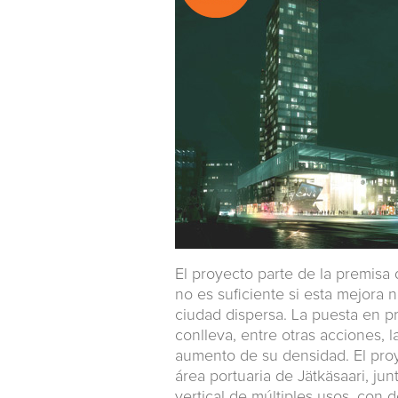
El proyecto parte de la premisa d
no es suficiente si esta mejora
ciudad dispersa. La puesta en pr
conlleva, entre otras acciones, 
aumento de su densidad. El pro
área portuaria de Jätkäsaari, jun
vertical de múltiples usos, con d