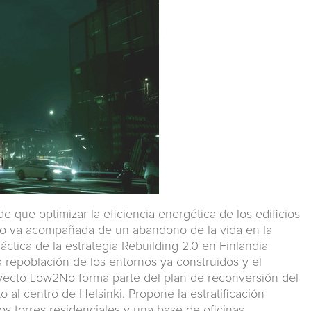
e que optimizar la eficiencia energética de los edificios
 no va acompañada de un abandono de la vida en la
áctica de la estrategia Rebuilding 2.0 en Finlandia
la repoblación de los entornos ya construidos y el
yecto Low2No forma parte del plan de reconversión del
to al centro de Helsinki. Propone la estratificación
os torres residenciales y una base de oficinas,