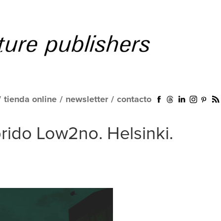
/
tienda online
/
newsletter
/
contacto
brido Low2no. Helsinki.