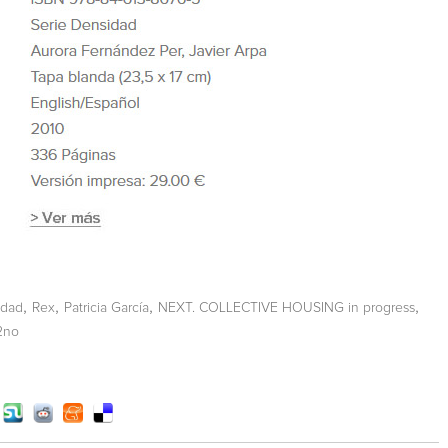
,
,
,
,
idad
Rex
Patricia García
NEXT. COLLECTIVE HOUSING in progress
2no