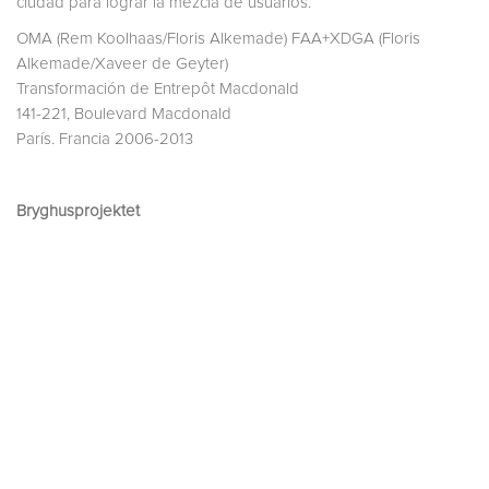
ciudad para lograr la mezcla de usuarios.
OMA (Rem Koolhaas/Floris Alkemade) FAA+XDGA (Floris
Alkemade/Xaveer de Geyter)
Transformación de Entrepôt Macdonald
141-221, Boulevard Macdonald
París. Francia 2006-2013
Bryghusprojektet