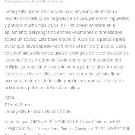
Proyecto publicado en
Hybrids I. Híbridos verticales
Jersey City pretende competir con el vecino Manhattan y
levanta otro distrito de negocios en altura, pero con impuestos
y precios mucho más bajos. 111 First Street consiste en el
apilamiento del programa en tres volúmenes diferenciados
sobre un zócalo. Esta base ocupa el 100% de la parcela para
evitar que haya espacio vacío entre el edificio y la calle. Cada
volumen aloja diferentes usos y tipologías de vivienda, esto es,
las variaciones programáticas imponen la formalización del
edificio. La rotación de los volúmenes permite abrir terrazas
exteriores. Una de ellas, sobre la cubierta del zócalo, tiene
acceso directo desde la calle para incorporarla al circuito de
actividades públicas del distrito cultural.
OMA
111 First Street
Jersey City. Estados Unidos 2006-
,
,
,
,
Copenhague
OMA
a+t 31. HYBRIDS I
Edificios híbridos
a+t 32.
,
,
,
,
,
HYBRIDS II
Paris
Nueva York
Patricia García
a+t 33-34. HYBRIDS III