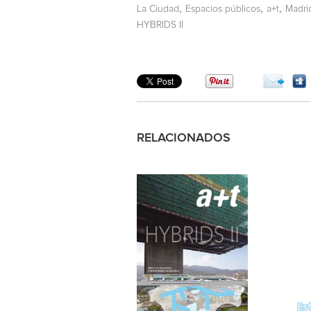
,
,
,
La Ciudad
Espacios públicos
a+t
Madri
HYBRIDS II
RELACIONADOS