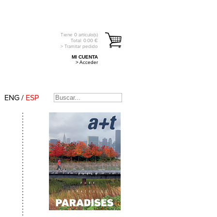
Tiene
0
artículo(s)
Total:
0.00
€
> Tramitar pedido
MI CUENTA
> Acceder
ENG
/
ESP