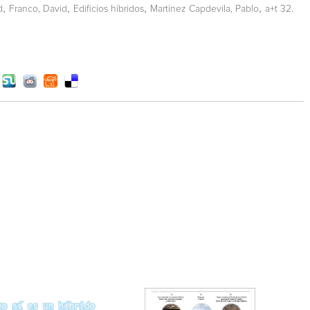
,
,
,
,
d
Franco, David
Edificios híbridos
Martínez Capdevila, Pablo
a+t 32.