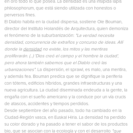
en oro todo lo que posea. La densidad es una insípida lapis
philosophorum, que está siendo utilizada con honestos o
perversos fines.
El Diablo habita en la ciudad dispersa, sostiene Ole Bouman,
director del Instituto Holandés de Arquitectura, quien demoniza
el fenómeno de la suburbanización:
"La verdad necesita
densidad, concurrencia de extraños y concurso de ideas. Allí
donde la
densidad
no existe, los mitos y las mentiras
proliferarán. (...) 'Dios creó el campo y el hombre la ciudad',
pero ahora también sabemos que el Diablo creó las
urbanizaciones"
. La dispersión, el sprawl, es malo, una mentira,
y además fea. Bouman predica que se dignifique la periferia
con tótems, edificios híbridos, grandes infraestructuras y una
nueva agricultura. La ciudad diseminada endeuda a la gente, la
engaña con el sueño americano y la conduce por un vía crucis
de atascos, accidentes y tiempos perdidos.
Desde septiembre del año pasado, todo ha cambiado en la
Ciudad-Región vasca, en Euskal Hiria. La densidad ha perdido
su color dorado y ha pasado a tener el sabor de los productos
bio, que se asocian con la ecología y con el desarrollo
"que