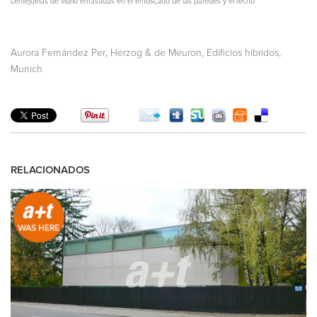
Lentejuelas de vidrio enrasadas en el enfoscado de las paredes y el techo
,
,
,
Aurora Fernández Per
Herzog & de Meuron
Edificios híbridos
Munich
RELACIONADOS