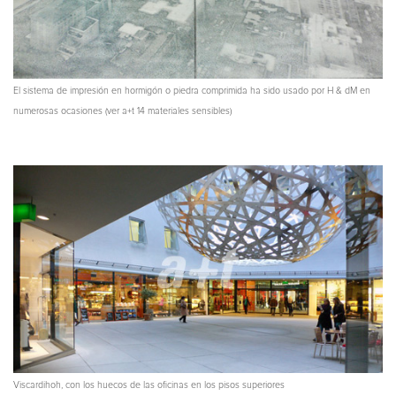
El sistema de impresión en hormigón o piedra comprimida ha sido usado por H & dM en
numerosas ocasiones (ver a+t 14 materiales sensibles)
Viscardihoh, con los huecos de las oficinas en los pisos superiores