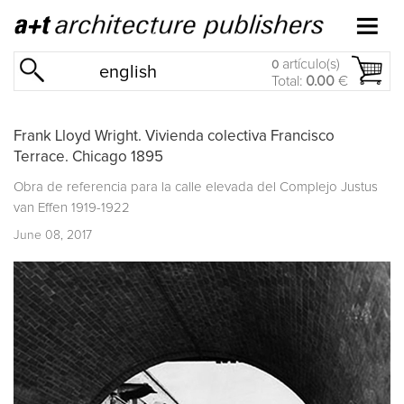
artículo(s)
0
english
Total:
0.00
€
Frank Lloyd Wright. Vivienda colectiva Francisco
Terrace. Chicago 1895
Obra de referencia para la calle elevada del
Complejo Justus
van Effen
1919-1922
June 08, 2017