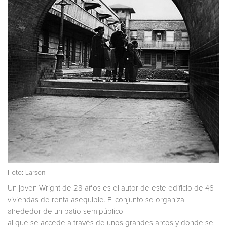
Foto: Larson
Un joven Wright de 28 años es el autor de este edificio de 46
viviendas
de renta asequible. El conjunto se organiza
alrededor de un patio semipúblico
al que se accede a través de unos grandes arcos y donde se