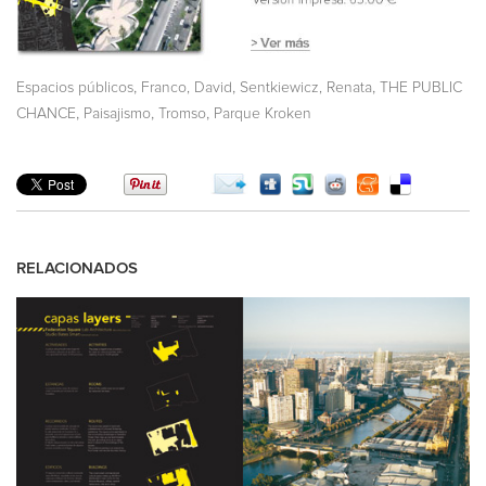
,
,
,
Espacios públicos
Franco, David
Sentkiewicz, Renata
THE PUBLIC
,
,
,
CHANCE
Paisajismo
Tromso
Parque Kroken
RELACIONADOS