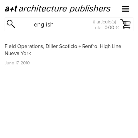
artículo(s)
0
english
Total:
0.00
€
Field Operations, Diller Scoficio + Renfro. High Line.
Nueva York
June 17, 2010