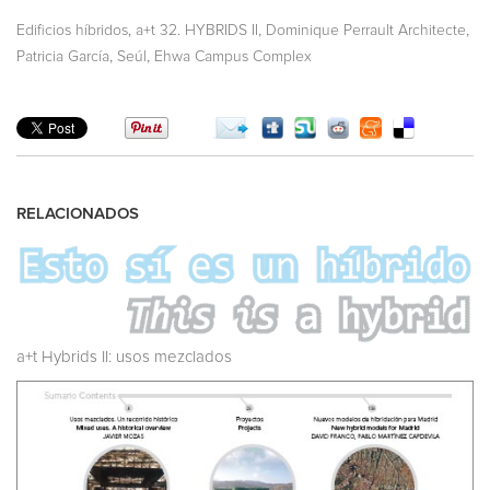
,
,
,
Edificios híbridos
a+t 32. HYBRIDS II
Dominique Perrault Architecte
,
,
Patricia García
Seúl
Ehwa Campus Complex
RELACIONADOS
a+t Hybrids II: usos mezclados