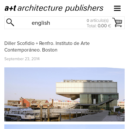
artículo(s)
0
english
Total:
0.00
€
Diller Scofidio + Renfro. Instituto de Arte
Contemporáneo. Boston
September 23, 2014