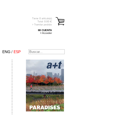
Tiene
0
artículo(s)
Total:
0.00
€
> Tramitar pedido
MI CUENTA
> Acceder
ENG
/
ESP