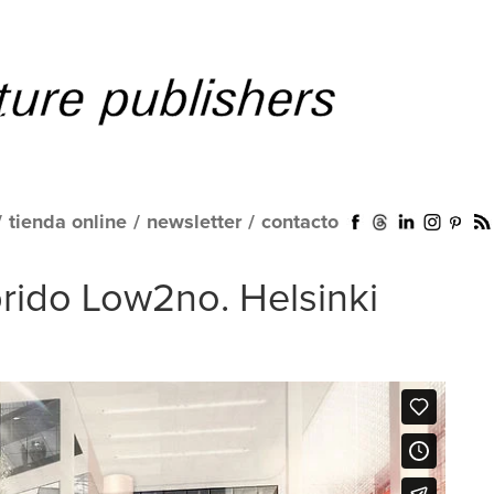
/
tienda online
/
newsletter
/
contacto
brido Low2no. Helsinki