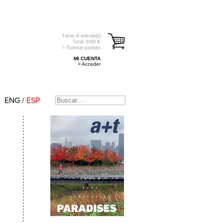
Tiene
0
artículo(s)
Total:
0.00
€
> Tramitar pedido
MI CUENTA
> Acceder
ENG
/
ESP