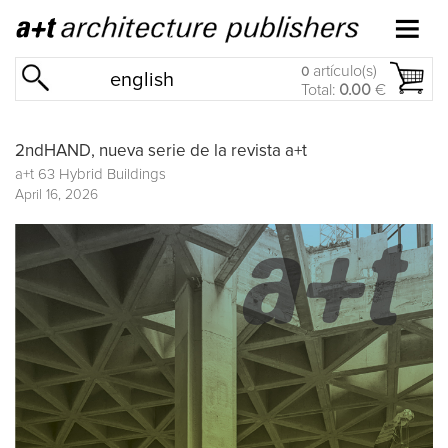
artículo(s)
0
english
Total:
0.00
€
2ndHAND, nueva serie de la revista a+t
a+t 63 Hybrid Buildings
April 16, 2026