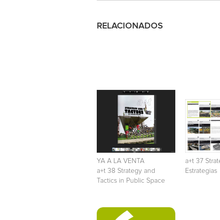
RELACIONADOS
YA A LA VENTA
a+t 37 Stra
a+t 38 Strategy and
Estrategias
Tactics in Public Space