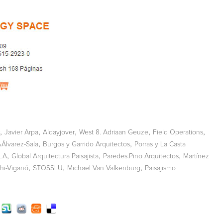
,
,
,
,
,
Javier Arpa
Aldayjover
West 8. Adriaan Geuze
Field Operations
,
,
Álvarez-Sala
Burgos y Garrido Arquitectos
Porras y La Casta
,
,
,
LA
Global Arquitectura Paisajista
Paredes.Pino Arquitectos
Martínez
,
,
,
hi-Viganó
STOSSLU
Michael Van Valkenburg
Paisajismo