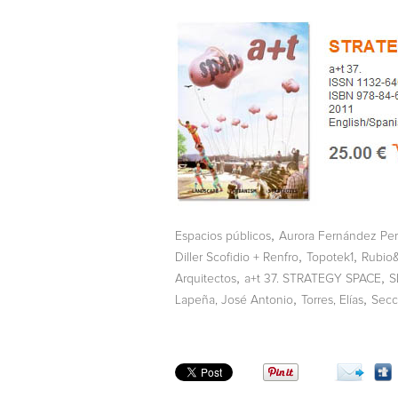
,
Espacios públicos
Aurora Fernández Per
,
,
Diller Scofidio + Renfro
Topotek1
Rubio&
,
,
Arquitectos
a+t 37. STRATEGY SPACE
S
,
,
Lapeña, José Antonio
Torres, Elías
Secc