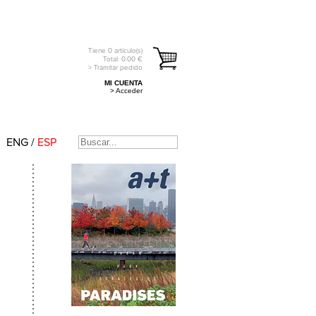
Tiene
0
artículo(s)
Total:
0.00
€
> Tramitar pedido
MI CUENTA
> Acceder
ENG
/
ESP