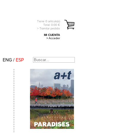
Tiene
0
artículo(s)
Total:
0.00
€
> Tramitar pedido
MI CUENTA
> Acceder
ENG
/
ESP