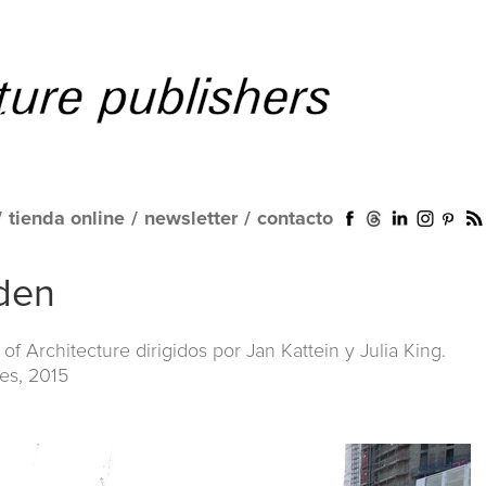
/
tienda online
/
newsletter
/
contacto
rden
 of Architecture dirigidos por Jan Kattein y Julia King.
es, 2015