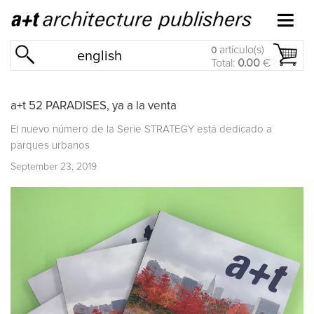
artículo(s)
0
english
Total:
0.00
€
a+t 52 PARADISES, ya a la venta
El nuevo número de la Serie STRATEGY está dedicado a
parques urbanos
September 23, 2019