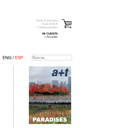
Tiene
0
artículo(s)
Total:
0.00
€
> Tramitar pedido
MI CUENTA
> Acceder
ENG
/
ESP