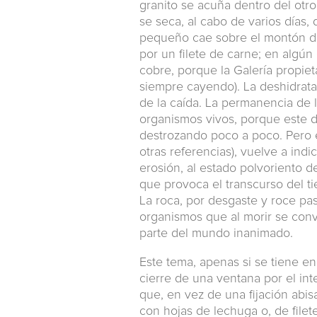
granito se acuña dentro del otr
se seca, al cabo de varios días,
pequeño cae sobre el montón de 
por un filete de carne; en algún
cobre, porque la Galería propie
siempre cayendo). La deshidrata
de la caída. La permanencia de 
organismos vivos, porque este d
destrozando poco a poco. Pero 
otras referencias), vuelve a indi
erosión, al estado polvoriento de
que provoca el transcurso del t
La roca, por desgaste y roce pas
organismos que al morir se convi
parte del mundo inanimado.
Este tema, apenas si se tiene e
cierre de una ventana por el in
que, en vez de una fijación abisa
con hojas de lechuga o, de filet