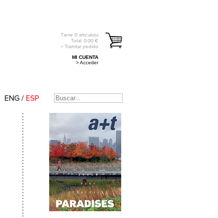
Tiene
0
artículo(s)
Total:
0.00
€
> Tramitar pedido
MI CUENTA
> Acceder
ENG
/
ESP