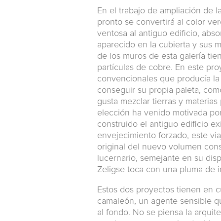
En el trabajo de ampliación de l
pronto se convertirá al color v
ventosa al antiguo edificio, abs
aparecido en la cubierta y sus m
de los muros de esta galería ti
partículas de cobre. En este pr
convencionales que producía la 
conseguir su propia paleta, como
gusta mezclar tierras y materias 
elección ha venido motivada por
construido el antiguo edificio ex
envejecimiento forzado, este via
original del nuevo volumen cons
lucernario, semejante en su disp
Zeligse toca con una pluma de in
Estos dos proyectos tienen en cu
camaleón, un agente sensible qu
al fondo. No se piensa la arquit