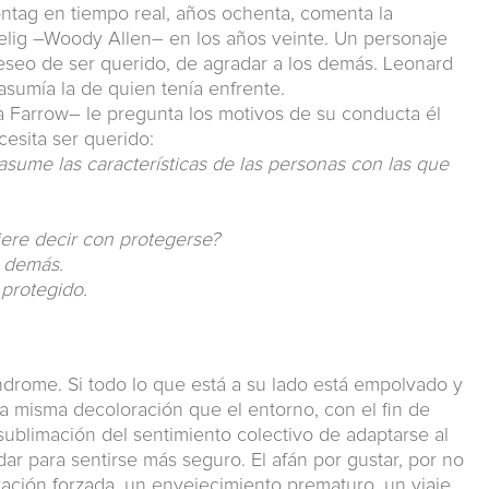
ntag en tiempo real, años ochenta, comenta la
elig –Woody Allen– en los años veinte. Un personaje
eseo de ser querido, de agradar a los demás. Leonard
asumía la de quien tenía enfrente.
 Farrow– le pregunta los motivos de su conducta él
sita ser querido:
ume las características de las personas con las que
uiere decir con protegerse?
s demás.
 protegido.
índrome. Si todo lo que está a su lado está empolvado y
 la misma decoloración que el entorno, con el fin de
sublimación del sentimiento colectivo de adaptarse al
ar para sentirse más seguro. El afán por gustar, por no
ación forzada, un envejecimiento prematuro, un viaje