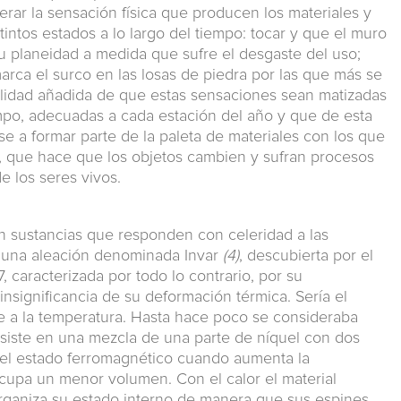
rar la sensación física que producen los materiales y
intos estados a lo largo del tiempo: tocar y que el muro
 planeidad a medida que sufre el desgaste del uso;
arca el surco en las losas de piedra por las que más se
sibilidad añadida de que estas sensaciones sean matizadas
empo, adecuadas a cada estación del año y que de esta
e a formar parte de la paleta de materiales con los que
po, que hace que los objetos cambien y sufran procesos
e los seres vivos.
nen sustancias que responden con celeridad a las
e una aleación denominada Invar
(4)
, descubierta por el
, caracterizada por todo lo contrario, por su
 insignificancia de su deformación térmica. Sería el
le a la temperatura. Hasta hace poco se consideraba
iste en una mezcla de una parte de níquel con dos
 el estado ferromagnético cuando aumenta la
cupa un menor volumen. Con el calor el material
rganiza su estado interno de manera que sus espines