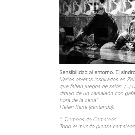
Sensibilidad al entorno. El sínd
Varios objetos inspirados en Zel
que falten juegos de salón. (...)
dibujo de un camaleón con gafa
hora de la cena”.
Helen Kane (cantando):
“...Tiempos de Camaleón.
Todo el mundo piensa camaleón”