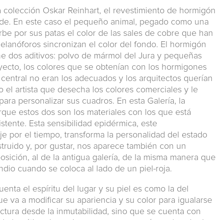
a colección Oskar Reinhart, el revestimiento de hormigón
erde. En este caso el pequeño animal, pegado como una
orbe por sus patas el color de las sales de cobre que han
elanóforos sincronizan el color del fondo. El hormigón
ene dos aditivos: polvo de mármol del Jura y pequeñas
oyecto, los colores que se obtenían con los hormigones
central no eran los adecuados y los arquitectos querían
 el artista que desecha los colores comerciales y le
para personalizar sus cuadros. En esta Galería, la
que estos dos son los materiales con los que está
istente. Esta sensibilidad epidérmica, este
je por el tiempo, transforma la personalidad del estado
truido y, por gustar, nos aparece también con un
osición, al de la antigua galería, de la misma manera que
dio cuando se coloca al lado de un piel-roja.
enta el espíritu del lugar y su piel es como la del
e va a modificar su apariencia y su color para igualarse
ectura desde la inmutabilidad, sino que se cuenta con