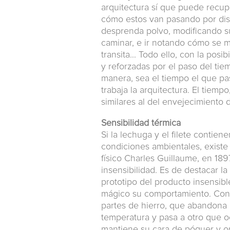
arquitectura sí que puede recupe
cómo estos van pasando por dist
desprenda polvo, modificando su
caminar, e ir notando cómo se m
transita... Todo ello, con la po
y reforzadas por el paso del ti
manera, sea el tiempo el que pas
trabaja la arquitectura. El tiem
similares al del envejecimiento d
Sensibilidad térmica
Si la lechuga y el filete contie
condiciones ambientales, exist
físico Charles Guillaume, en 1897
insensibilidad. Es de destacar la
prototipo del producto insensib
mágico su comportamiento. Cons
partes de hierro, que abandona
temperatura y pasa a otro que o
mantiene su cara de póquer y o