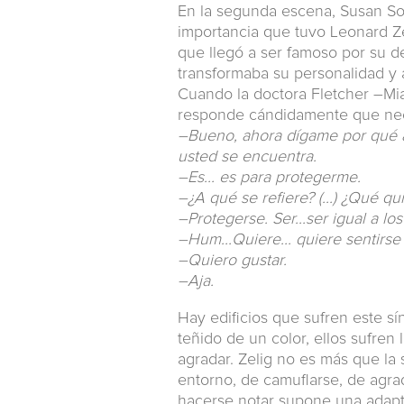
En la segunda escena, Susan So
importancia que tuvo Leonard Z
que llegó a ser famoso por su d
transformaba su personalidad y 
Cuando la doctora Fletcher –Mia
responde cándidamente que nece
–Bueno, ahora dígame por qué as
usted se encuentra.
–Es... es para protegerme.
–¿A qué se refiere? (...) ¿Qué q
–Protegerse. Ser...ser igual a lo
–Hum...Quiere... quiere sentirse
–Quiero gustar.
–Aja.
Hay edificios que sufren este s
teñido de un color, ellos sufren
agradar. Zelig no es más que la 
entorno, de camuflarse, de agrad
hacerse notar supone una adapt