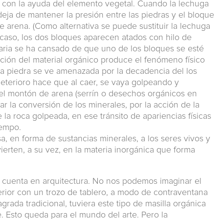
o con la ayuda del elemento vegetal. Cuando la lechuga
 deja de mantener la presión entre las piedras y el bloque
arena. (Como alternativa se puede sustituir la lechuga
 caso, los dos bloques aparecen atados con hilo de
taria se ha cansado de que uno de los bloques se esté
ción del material orgánico produce el fenómeno físico
la piedra se ve amenazada por la decadencia del los
eterioro hace que al caer, se vaya golpeando y
el montón de arena (serrín o desechos orgánicos en
car la conversión de los minerales, por la acción de la
 la roca golpeada, en ese tránsito de apariencias físicas
iempo.
a, en forma de sustancias minerales, a los seres vivos y
erten, a su vez, en la materia inorgánica que forma
n cuenta en arquitectura. No nos podemos imaginar el
terior con un trozo de tablero, a modo de contraventana
grada tradicional, tuviera este tipo de masilla orgánica
e. Esto queda para el mundo del arte. Pero la