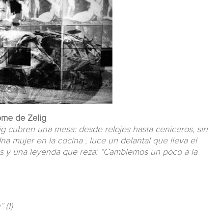
rome de Zelig
ig cubren una mesa: desde relojes hasta ceniceros, sin
 Una mujer en la cocina , luce un delantal que lleva el
s y una leyenda que reza: “Cambiemos un poco a la
 (1)