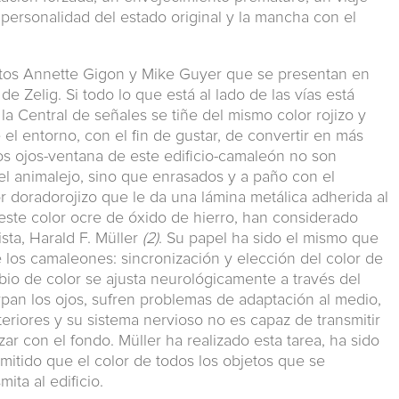
 personalidad del estado original y la mancha con el
ectos Annette Gigon y Mike Guyer que se presentan en
e Zelig. Si todo lo que está al lado de las vías está
a Central de señales se tiñe del mismo color rojizo y
el entorno, con el fin de gustar, de convertir en más
os ojos-ventana de este edificio-camaleón no son
el animalejo, sino que enrasados y a paño con el
 doradorojizo que le da una lámina metálica adherida al
 este color ocre de óxido de hierro, han considerado
ista, Harald F. Müller
(2)
. Su papel ha sido el mismo que
e los camaleones: sincronización y elección del color de
bio de color se ajusta neurológicamente a través del
tirpan los ojos, sufren problemas de adaptación al medio,
xteriores y su sistema nervioso no es capaz de transmitir
zar con el fondo. Müller ha realizado esta tarea, ha sido
mitido que el color de todos los objetos que se
ita al edificio.