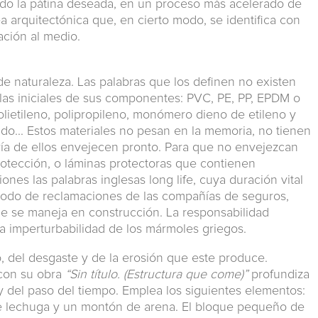
ndo la pátina deseada, en un proceso más acelerado de
ea arquitectónica que, en cierto modo, se identifica con
ación al medio.
e naturaleza. Las palabras que los definen no existen
 las iniciales de sus componentes: PVC, PE, PP, EPDM o
polietileno, polipropileno, monómero dieno de etileno y
do... Estos materiales no pesan en la memoria, no tienen
yoría de ellos envejecen pronto. Para que no envejezcan
rotección, o láminas protectoras que contienen
nes las palabras inglesas long life, cuya duración vital
riodo de reclamaciones de las compañías de seguros,
e se maneja en construcción. La responsabilidad
la imperturbabilidad de los mármoles griegos.
, del desgaste y de la erosión que este produce.
 con su obra
“Sin título. (Estructura que come)”
profundiza
y del paso del tiempo. Emplea los siguientes elementos:
de lechuga y un montón de arena. El bloque pequeño de